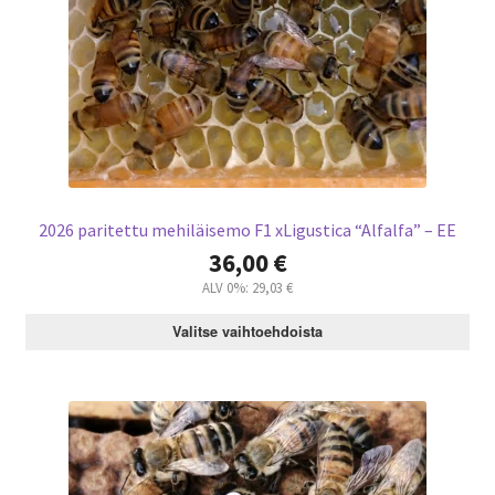
2026 paritettu mehiläisemo F1 xLigustica “Alfalfa” – EE
36,00
€
ALV 0%:
29,03
€
Valitse vaihtoehdoista