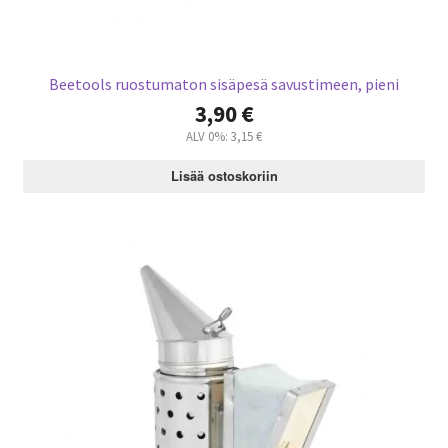
Beetools ruostumaton sisäpesä savustimeen, pieni
3,90
€
ALV 0%:
3,15
€
Lisää ostoskoriin