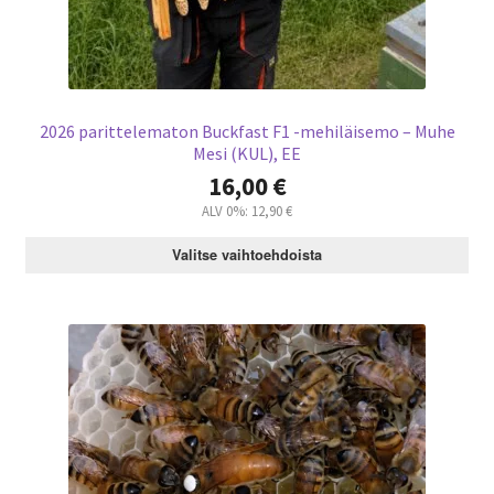
2026 parittelematon Buckfast F1 -mehiläisemo – Muhe
Mesi (KUL), EE
16,00
€
ALV 0%:
12,90
€
Valitse vaihtoehdoista