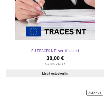
EU TRACES NT -sertifikaatti
30,00
€
ALV 0%:
24,19
€
Lisää ostoskoriin
ALENNUS
T
U
O
T