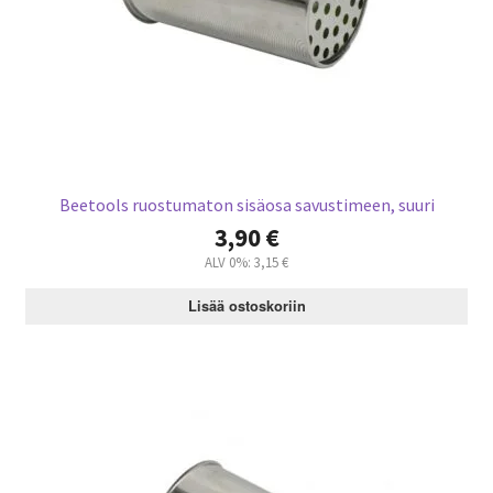
,
9
€
0
.
€
.
Beetools ruostumaton sisäosa savustimeen, suuri
3,90
€
ALV 0%:
3,15
€
Lisää ostoskoriin