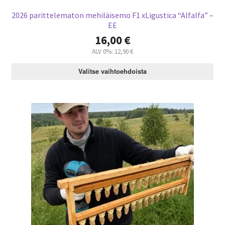
Mesi)
2026 parittelematon mehiläisemo F1 xLigustica “Alfalfa” –
EE
16,00
€
ALV 0%:
12,90
€
Valitse vaihtoehdoista