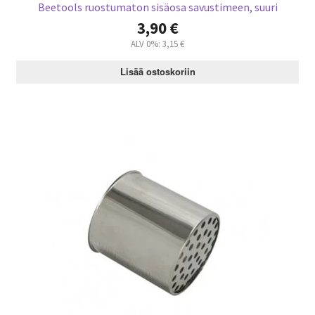
Beetools ruostumaton sisäosa savustimeen, suuri
3,90
€
ALV 0%:
3,15
€
Lisää ostoskoriin