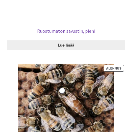
S
A
Ruostumaton savustin, pieni
Lue lisää
ALENNUS
T
U
O
T
E
A
L
E
N
N
U
K
S