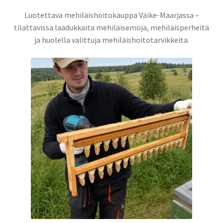
Luotettava mehiläishoitokauppa Väike-Maarjassa –
Ostoskori
tilattavissa laadukkaita mehiläisemoja, mehiläisperheitä
ja huolella valittuja mehiläishoitotarvikkeita.
Hunajan RNA-analyysi
Varroapunkin torjunta – milloin ja miten
Miten aloittaa mehiläishoito – aloittelijan aloitussarja
Mikä mehiläisemo valita? Buckfast vs Ligustica vs Carnica
Kuinka paritettu mehiläisemo annetaan pesään? Askel
askeleelta
Mehiläisemoja koskevat UKK – usein kysytyt kysymykset
Osta mehiläisemoja Virosta — Buckfast & Ligustica (Muhe