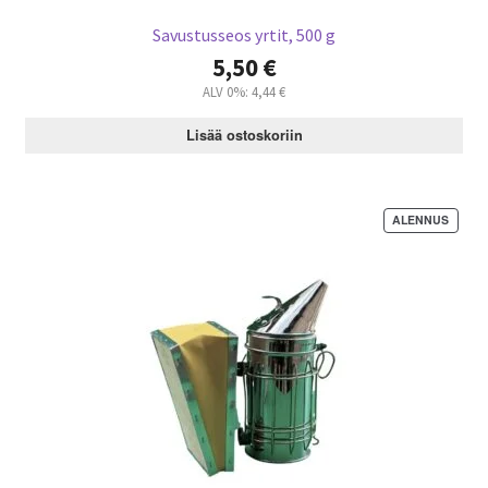
Savustusseos yrtit, 500 g
5,50
€
ALV 0%:
4,44
€
Lisää ostoskoriin
ALENNUS
T
U
O
T
E
A
L
E
N
N
U
K
S
E
S