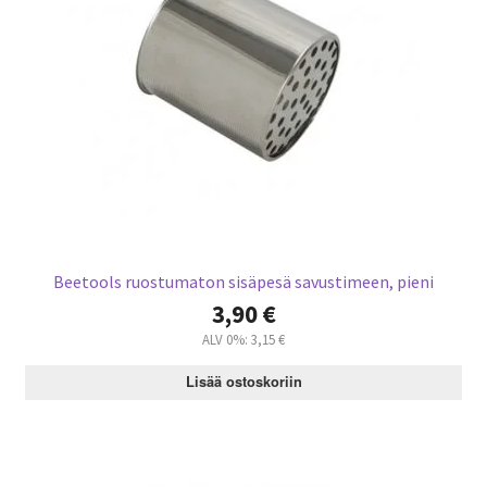
Beetools ruostumaton sisäpesä savustimeen, pieni
3,90
€
ALV 0%:
3,15
€
Lisää ostoskoriin