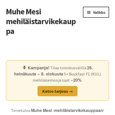
Muhe Mesi
Siirry
Siirry
Valikko
navigointiin
sisältöön
mehiläistarvikekaup
pa
Etusivu
Mehiläisemat ja -pesät
Kampanja!
26.
Tilaa toimitusvälillä
Mehiläishoitotarvikkeet
heinäkuuta – 8. elokuuta
5+ Buckfast F1 (KUL)
−20%
mehiläisemoa ja saat
.
Projektimyynti
Katso tarjous →
Meistä
Muhe Mesi -mehiläistarvikekauppaan
Tervetuloa
!
Oma tili