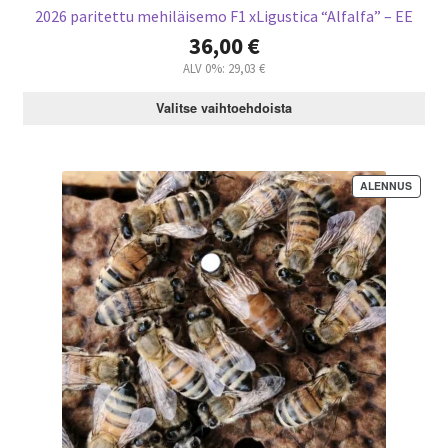
2026 paritettu mehiläisemo F1 xLigustica “Alfalfa” – EE
36,00
€
ALV 0%:
29,03
€
Valitse vaihtoehdoista
ALENNUS
T
U
O
T
E
A
L
E
N
N
U
K
S
E
S
S