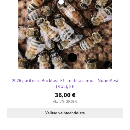
2026 paritettu Buckfast F1 -mehiläisemo – Muhe Mesi
(KUL), EE
36,00
€
ALV 0%:
29,03
€
Valitse vaihtoehdoista