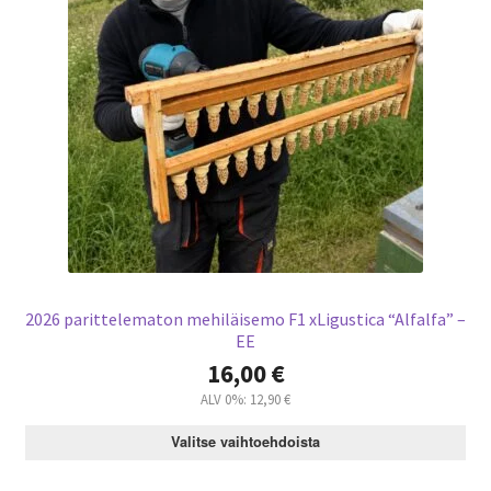
2026 parittelematon mehiläisemo F1 xLigustica “Alfalfa” –
EE
16,00
€
ALV 0%:
12,90
€
Valitse vaihtoehdoista