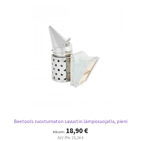
Beetools ruostumaton savustin lämpösuojalla, pieni
18,90
€
Alkaen:
ALV 0%:
15,24
€