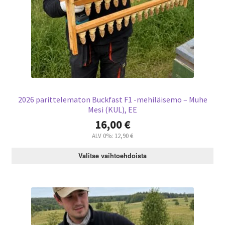
,
8
0
6
0
,
0
€
0
.
€
.
2026 parittelematon Buckfast F1 -mehiläisemo – Muhe
Mesi (KUL), EE
16,00
€
ALV 0%:
12,90
€
Valitse vaihtoehdoista