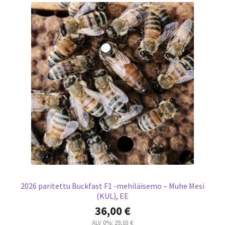
2026 paritettu Buckfast F1 -mehiläisemo – Muhe Mesi
(KUL), EE
36,00
€
ALV 0%:
29,03
€