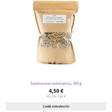
Savutusseos eukalyptus, 300 g
4,50
€
ALV 0%:
3,63
€
Lisää ostoskoriin