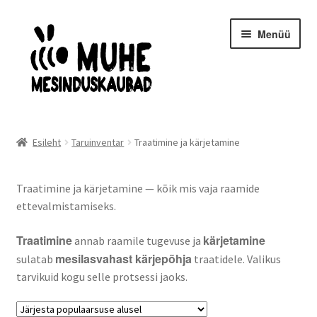
Liigu
Liigu
Menüü
navigeerimisele
sisu
juurde
Avaleht
Esileht
Taruinventar
Traatimine ja kärjetamine
Mesilasemad- ja pered
Traatimine ja kärjetamine — kõik mis vaja raamide
Kaitseriietus
ettevalmistamiseks.
Mesindusinventar
Traatimine
kärjetamine
annab raamile tugevuse ja
mesilasvahast kärjepõhja
sulatab
traatidele. Valikus
Taruinventar
tarvikuid kogu selle protsessi jaoks.
Meekäitlus