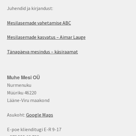
Juhendid ja kirjandust:
Mesilasemade vahetamise ABC
Mesilasemade kasvatus – Aimar Lauge
Tänapäeva mesindus – käsiraamat
Muhe Mesi OÜ
Nurmenuku
Müüriku 46220
Lääne-Viru maakond
Asukoht:
Google Maps
E-poe klienditugi E-R 9-17