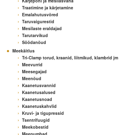
Kärjepõhi ja mesilasvaha
Traatimine ja kärjetamine
Emalahutusvõred
Taruvaigurestid
Mesilaste eraldajad
Tarutarvikud
Söödanõud
Meekäitlus
Tri-Clamp torud, kraanid, liitmikud, klambrid jm
Meevurrid
Meesegajad
Meenõud
Kaanetusvannid
Kaanetusalused
Kaanetusnoad
Kaanetuskahvlid
Kruvi- ja tigupressid
Tsentrifuugid
Meekobestid
Meepumbad