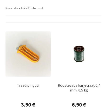
Sorteeritud
Kuvatakse kõik 8 tulemust
Kahjuritõrje
populaarsuse
järgi
Mesi
Projektimüük
Mesinduskonsultatsioon
Meist
Minu konto
Traadipinguti
Roostevaba kärjetraat 0,4
Ostukorv
mm, 0,5 kg
Maksa hiljem
3,90
€
6,90
€