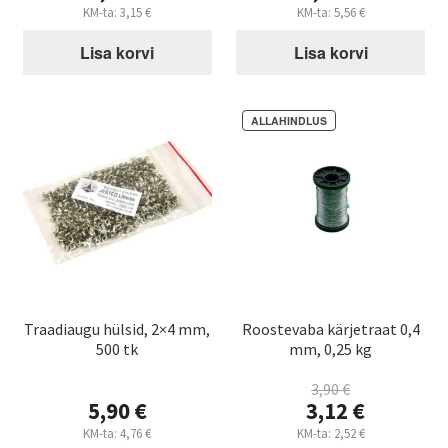
KM-ta:
3,15
€
KM-ta:
5,56
€
Mee RNA analüüs
Lisa korvi
Lisa korvi
Milline mesilasema valida? Buckfast vs Ligustica vs Carnica
ALLAHINDLUS
Kuidas paarunud mesilasema peresse anda? Samm-
sammult
Mesilasemade KKK – korduma kippuvad küsimused
Buy queen bees from Estonia — Buckfast & Ligustica (Muhe
Mesi)
Traadiaugu hülsid, 2×4 mm,
Roostevaba kärjetraat 0,4
Kuidas alustada mesindusega – algaja stardikomplekt
500 tk
mm, 0,25 kg
Varroalesta tõrje – millal ja kuidas
3,90
€
Algne
5,90
€
3,12
€
hind
Praegune
KM-ta:
4,76
€
KM-ta:
2,52
€
Kuidas valida meevurr – tüübid ja suurus
oli: