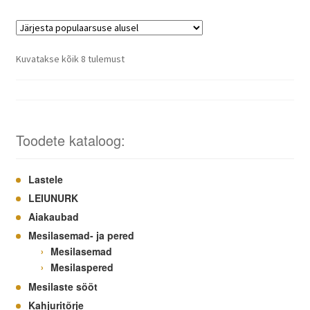
Sorteeritud
Kuvatakse kõik 8 tulemust
populaarsuse
järgi
Toodete kataloog:
Lastele
LEIUNURK
Aiakaubad
Mesilasemad- ja pered
Mesilasemad
Mesilaspered
Mesilaste sööt
Kahjuritõrje