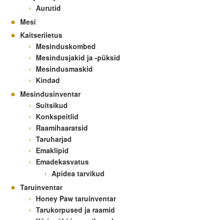
Aurutid
Mesi
Kaitseriietus
Mesinduskombed
Mesindusjakid ja -püksid
Mesindusmaskid
Kindad
Mesindusinventar
Suitsikud
Konkspeitlid
Raamihaaratsid
Taruharjad
Emaklipid
Emadekasvatus
Apidea tarvikud
Taruinventar
Honey Paw taruinventar
Tarukorpused ja raamid