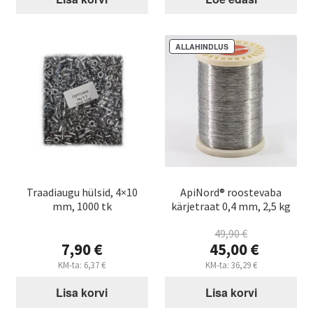
9,52 €.
17,52 €.
ALLAHINDLUS
Traadiaugu hülsid, 4×10
ApiNord® roostevaba
mm, 1000 tk
kärjetraat 0,4 mm, 2,5 kg
49,90
€
Algne
7,90
€
45,00
€
hind
Praegune
KM-ta:
6,37
€
KM-ta:
36,29
€
oli:
hind
49,90 €.
Lisa korvi
Lisa korvi
on:
45,00 €.