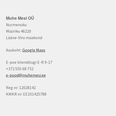
Muhe Mesi OÜ
Nurmenuku
Müüriku 46220
Lääne-Viru maakond
Asukoht:
Google Maps
E-poe klienditugi E-R 9-17
+372 555 68 732
e-pood@muhemesi.ee
Reg nr: 12028142
KMKR nr: EE101425788