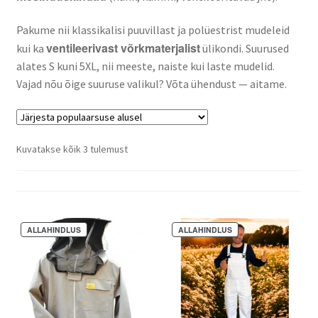
Pakume nii klassikalisi puuvillast ja polüestrist mudeleid
Kahjuritõrje
ventileerivast võrkmaterjalist
kui ka
ülikondi. Suurused
alates S kuni 5XL, nii meeste, naiste kui laste mudelid.
Mesi
Vajad nõu õige suuruse valikul? Võta ühendust — aitame.
Projektimüük
Mesinduskonsultatsioon
Sorteeritud
Kuvatakse kõik 3 tulemust
populaarsuse
järgi
Meist
Minu konto
Sellel
Sellel
ALLAHINDLUS
ALLAHINDLUS
tootel
tootel
Ostukorv
on
on
mitu
mitu
Maksa hiljem
varianti.
varianti.
Valikuid
Valikuid