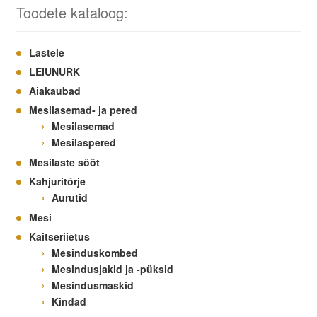
Toodete kataloog:
Lastele
LEIUNURK
Aiakaubad
Mesilasemad- ja pered
Mesilasemad
Mesilaspered
Mesilaste sööt
Kahjuritõrje
Aurutid
Mesi
Kaitseriietus
Mesinduskombed
Mesindusjakid ja -püksid
Mesindusmaskid
Kindad