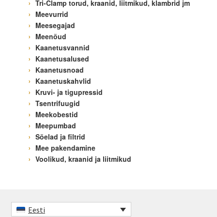
Tri-Clamp torud, kraanid, liitmikud, klambrid jm
Meevurrid
Meesegajad
Meenõud
Kaanetusvannid
Kaanetusalused
Kaanetusnoad
Kaanetuskahvlid
Kruvi- ja tigupressid
Tsentrifuugid
Meekobestid
Meepumbad
Sõelad ja filtrid
Mee pakendamine
Voolikud, kraanid ja liitmikud
Eesti