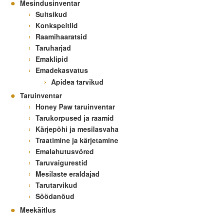
Mesindusinventar
Suitsikud
Konkspeitlid
Raamihaaratsid
Taruharjad
Emaklipid
Emadekasvatus
Apidea tarvikud
Taruinventar
Honey Paw taruinventar
Tarukorpused ja raamid
Kärjepõhi ja mesilasvaha
Traatimine ja kärjetamine
Emalahutusvõred
Taruvaigurestid
Mesilaste eraldajad
Tarutarvikud
Söödanõud
Meekäitlus