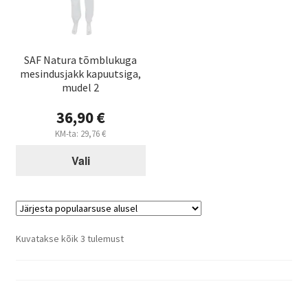
saab
Varroa mite control – when and how
teha
tootelehel.
SAF Natura tõmblukuga
mesindusjakk kapuutsiga,
mudel 2
36,90
€
KM-ta:
29,76
€
Vali
Sorteeritud
Kuvatakse kõik 3 tulemust
populaarsuse
järgi