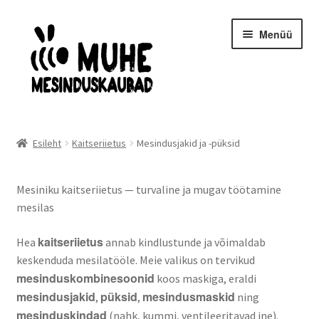
Liigu
Liigu
Menüü
navigeerimisele
sisu
juurde
Avaleht
Esileht
Kaitseriietus
Mesindusjakid ja -püksid
Mesilasemad- ja pered
Mesiniku kaitseriietus — turvaline ja mugav töötamine
Kaitseriietus
mesilas
Mesindusinventar
kaitseriietus
Hea
annab kindlustunde ja võimaldab
keskenduda mesilatööle. Meie valikus on tervikud
Taruinventar
mesinduskombinesoonid
koos maskiga, eraldi
mesindusjakid
püksid
mesindusmaskid
,
,
ning
Meekäitlus
mesinduskindad
(nahk, kummi, ventileeritavad jne).