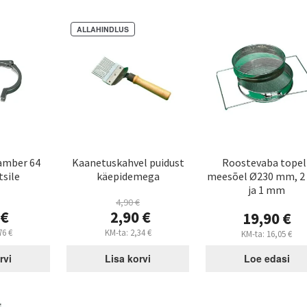
ALLAHINDLUS
amber 64
Kaanetuskahvel puidust
Roostevaba topel
sile
käepidemega
meesõel Ø230 mm, 
ja 1 mm
4,90
€
Algne
0
€
2,90
€
19,90
€
hind
Praegune
76
€
KM-ta:
2,34
€
KM-ta:
16,05
€
oli:
hind
4,90 €.
on:
rvi
Lisa korvi
Loe edasi
2,90 €.