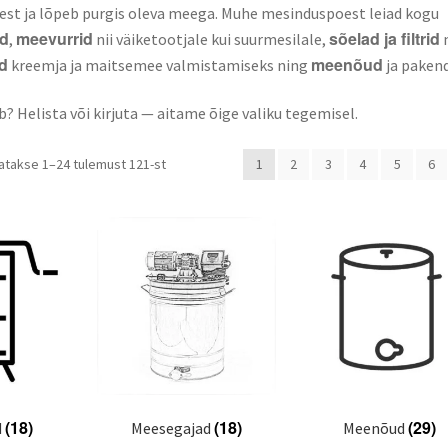
st ja lõpeb purgis oleva meega. Muhe mesinduspoest leiad kogu
id
meevurrid
sõelad ja filtrid
,
nii väiketootjale kui suurmesilale,
d
meenõud
kreemja ja maitsemee valmistamiseks ning
ja pakend
b? Helista või kirjuta — aitame õige valiku tegemisel.
Sorteeritud
atakse 1–24 tulemust 121-st
1
2
3
4
5
6
populaarsuse
järgi
(18)
(18)
(29)
d
Meesegajad
Meenõud