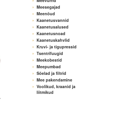
Meevurrid
Meesegajad
Meenõud
Kaanetusvannid
Kaanetusalused
Kaanetusnoad
Kaanetuskahvlid
Kruvi- ja tigupressid
Tsentrifuugid
Meekobestid
Meepumbad
Sõelad ja filtrid
Mee pakendamine
Voolikud, kraanid ja
liitmikud
,