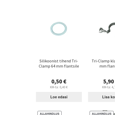
Silikoonist tihend Tri-
Tri-Clamp kl
Clamp 64 mm flantsile
mm flant
0,50
€
5,9
KM-ta:
0,40
€
KM-ta:
4,
Loe edasi
Lisa ko
ALLAHINDLUS
ALLAHINDLUS