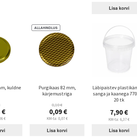
hind
0,10 €.
on:
Lisa korvi
0,09 €.
ALLAHINDLUS
mm, kuldne
Purgikaas 82 mm,
Läbipaistev plastikä
kärjemustriga
sanga ja kaanega 770
20 tk
€
0,10
€
gne
Algne
8
€
0,09
€
7,90
€
nd
hind
aegune
Praegune
06
€
KM-ta:
0,07
€
KM-ta:
6,37
€
oli:
nd
hind
9 €.
0,10 €.
:
on:
rvi
Lisa korvi
Lisa korvi
8 €.
0,09 €.