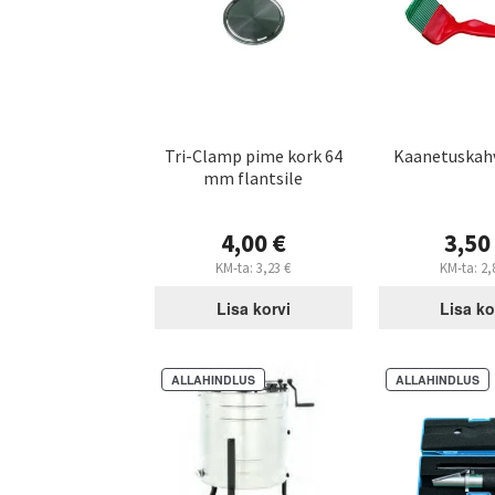
Tri-Clamp pime kork 64
Kaanetuskahv
mm flantsile
4,00
€
3,5
KM-ta:
3,23
€
KM-ta:
2,
Lisa korvi
Lisa ko
ALLAHINDLUS
ALLAHINDLUS