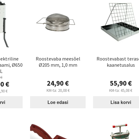
lektriline
Roostevaba meesõel
Roostevabast teras
raami, Ø650
Ø205 mm, 1,0 mm
kaanetusalus
L
0
€
24,90
€
55,90
€
gne
00
€
nd
KM-ta:
20,08
€
KM-ta:
45,08
€
aegune
,90
€
nd
9,00 €.
:
rvi
Loe edasi
Lisa korvi
9,00 €.