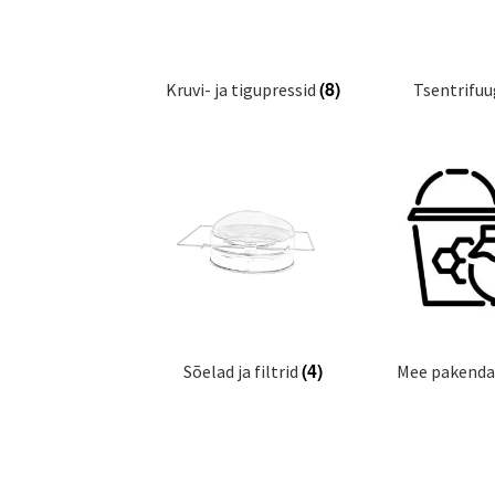
(8)
Kruvi- ja tigupressid
Tsentrifu
(4)
Sõelad ja filtrid
Mee pakend