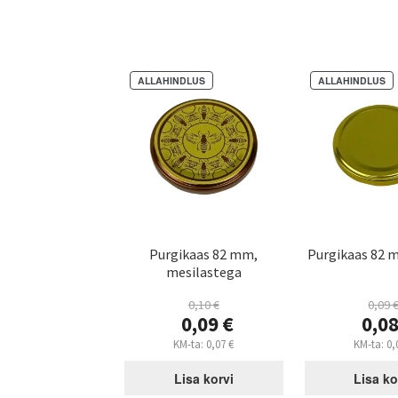
ALLAHINDLUS
ALLAHINDLUS
Purgikaas 82 mm,
Purgikaas 82 
mesilastega
0,10
€
0,09
Algne
Al
0,09
€
0,0
hind
hi
Praegune
Pr
KM-ta:
0,07
€
KM-ta:
0,
oli:
oli:
hind
hi
0,10 €.
0,0
on:
on
Lisa korvi
Lisa ko
0,09 €.
0,0