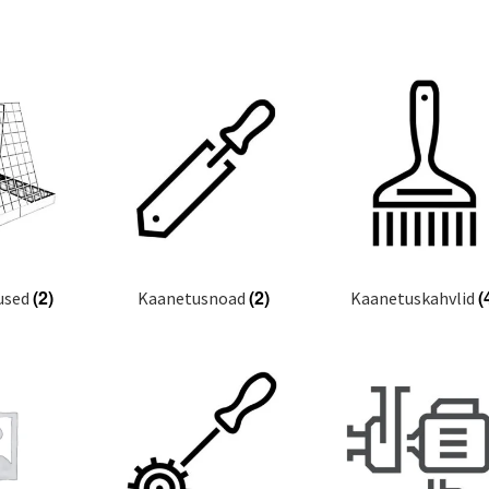
(2)
(2)
(
used
Kaanetusnoad
Kaanetuskahvlid