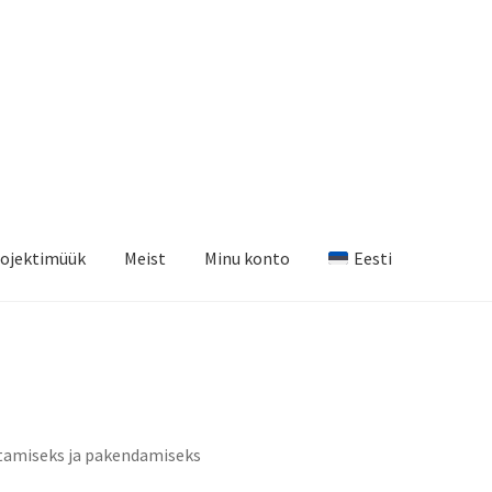
ojektimüük
Meist
Minu konto
Eesti
ritamiseks ja pakendamiseks