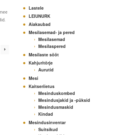
Lastele
mee
LEIUNURK
id.
Aiakaubad
Mesilasemad- ja pered
Mesilasemad
Mesilaspered
Mesilaste sööt
Kahjuritõrje
Aurutid
Mesi
Kaitseriietus
Mesinduskombed
Mesindusjakid ja -püksid
Mesindusmaskid
Kindad
Mesindusinventar
Suitsikud