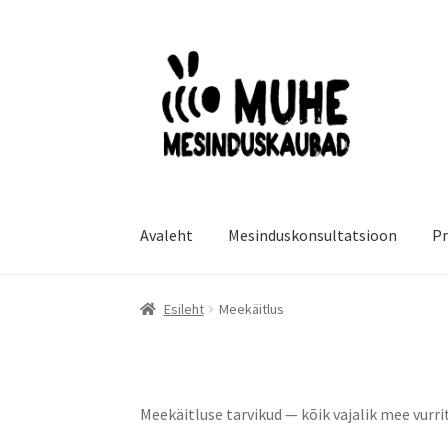
Liigu
Liigu
navigeerimisele
sisu
juurde
Avaleht
Mesinduskonsultatsioon
Pr
Esileht
Meekäitlus
Meekäitluse tarvikud — kõik vajalik mee vur