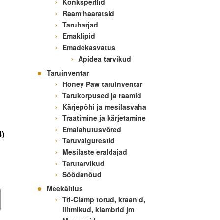
Konkspeitlid
Raamihaaratsid
Taruharjad
Emaklipid
Emadekasvatus
Apidea tarvikud
Taruinventar
Honey Paw taruinventar
Tarukorpused ja raamid
Kärjepõhi ja mesilasvaha
Traatimine ja kärjetamine
Emalahutusvõred
4)
Taruvaigurestid
Mesilaste eraldajad
Tarutarvikud
Söödanõud
Meekäitlus
Tri-Clamp torud, kraanid,
liitmikud, klambrid jm