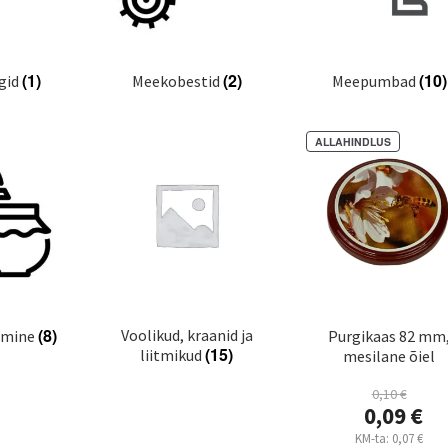
(1)
(2)
(10)
ugid
Meekobestid
Meepumbad
ALLAHINDLUS
(8)
Voolikud, kraanid ja
amine
Purgikaas 82 mm
(15)
liitmikud
mesilane õiel
0,10
€
Algne
0,09
€
hind
Praegune
KM-ta:
0,07
€
oli: