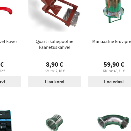
el kõver
Quarti kahepoolne
Manuaalne kruvipr
kaanetuskahvel
0
€
8,90
€
59,90
€
82
€
KM-ta:
7,18
€
KM-ta:
48,31
€
rvi
Lisa korvi
Loe edasi