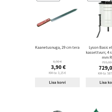
Kaanetusnuga, 29 cm tera
Lyson Basic e
kassettvurr, 4 
mm R
6,90
€
759,0
Algne
3,90
€
Al
729,
hind
hi
Praegune
KM-ta:
3,15
€
Pr
KM-ta:
587
oli:
oli:
hind
hi
6,90 €.
75
on:
on
Lisa korvi
Lisa ko
3,90 €.
72