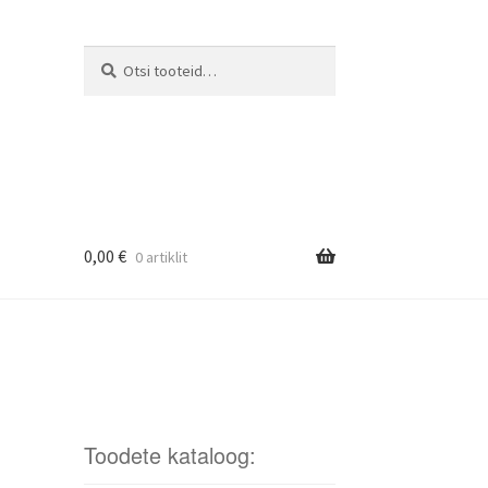
Otsi
Otsi:
0,00
€
0 artiklit
Toodete kataloog: