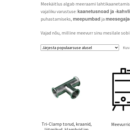
Meekäitlus algab meeraami lahtikaanetamise
kaanetusnoad ja -kahvl
vajaliku varustuse:
meepumbad
meesegaja
puhastamiseks,
ja
Vajad nõu, milline meevurr sinu mesilale sobi
Kuv
Tri-Clamp torud, kraanid,
Meevurri
liitmikud, klambrid jm