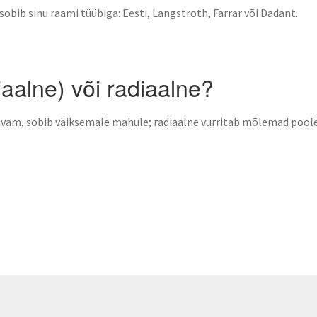
v) sobib sinu raami tüübiga: Eesti, Langstroth, Farrar või Dadant.
aalne) või radiaalne?
avam, sobib väiksemale mahule; radiaalne vurritab mõlemad pool