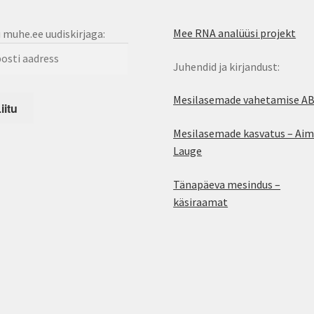
Mee RNA analüüsi projekt
u muhe.ee uudiskirjaga:
Juhendid ja kirjandust:
Mesilasemade vahetamise A
Mesilasemade kasvatus – Aim
Lauge
Tänapäeva mesindus –
käsiraamat