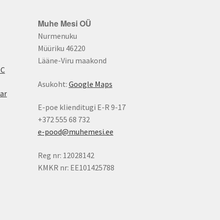
Muhe Mesi OÜ
Nurmenuku
Müüriku 46220
Lääne-Viru maakond
BC
Asukoht:
Google Maps
ar
E-poe klienditugi E-R 9-17
+372 555 68 732
e-pood@muhemesi.ee
Reg nr: 12028142
KMKR nr: EE101425788