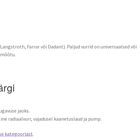
 Langstroth, Farrar või Dadant). Paljud vurrid on universaalsed või
i mõõtu.
ärgi
ugavuse jaoks.
ine radiaalvurr, vajadusel kaanetuslaud ja pump.
se kategooriast
.