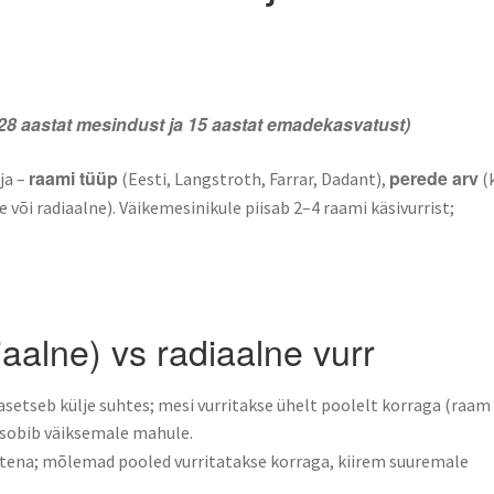
28 aastat mesindust ja 15 aastat emadekasvatust)
raami tüüp
perede arv
ja –
(Eesti, Langstroth, Farrar, Dadant),
(
 või radiaalne). Väikemesinikule piisab 2–4 raami käsivurrist;
aalne) vs radiaalne vurr
asetseb külje suhtes; mesi vurritakse ühelt poolelt korraga (raam
 sobib väiksemale mahule.
tena; mõlemad pooled vurritatakse korraga, kiirem suuremale