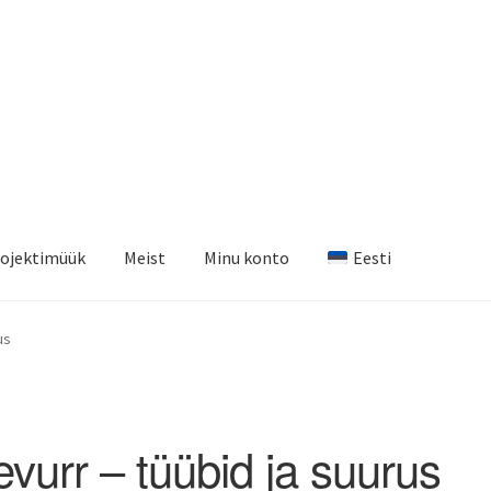
ojektimüük
Meist
Minu konto
Eesti
us
vurr – tüübid ja suurus