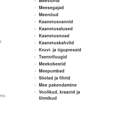
Meevurrid
Meesegajad
Meenõud
Kaanetusvannid
Kaanetusalused
Kaanetusnoad
s
Kaanetuskahvlid
Kruvi- ja tigupressid
Tsentrifuugid
Meekobestid
Meepumbad
Sõelad ja filtrid
Mee pakendamine
Voolikud, kraanid ja
mi.
liitmikud