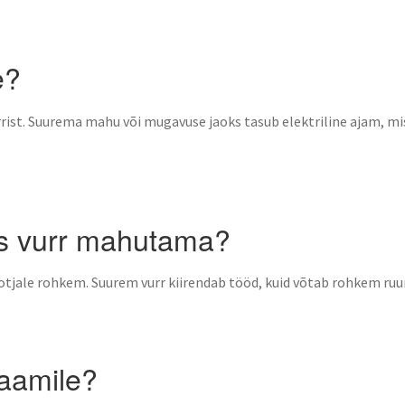
e?
urrist. Suurema mahu või mugavuse jaoks tasub elektriline ajam, mi
ks vurr mahutama?
ootjale rohkem. Suurem vurr kiirendab tööd, kuid võtab rohkem ruu
raamile?