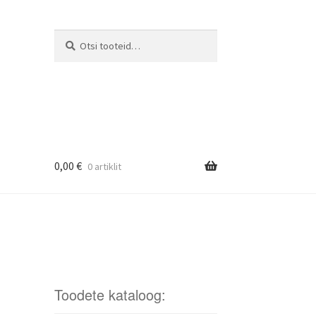
Otsi
Otsi:
0,00
€
0 artiklit
Toodete kataloog: