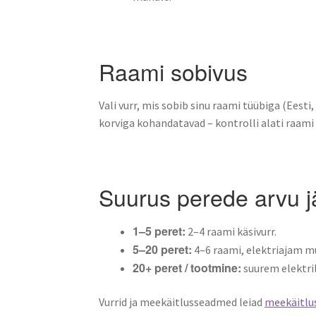
Raami sobivus
Vali vurr, mis sobib sinu raami tüübiga (Eesti,
korviga kohandatavad – kontrolli alati raam
Suurus perede arvu j
1–5 peret:
2–4 raami käsivurr.
5–20 peret:
4–6 raami, elektriajam m
20+ peret / tootmine:
suurem elektril
Vurrid ja meekäitlusseadmed leiad
meekäitlu