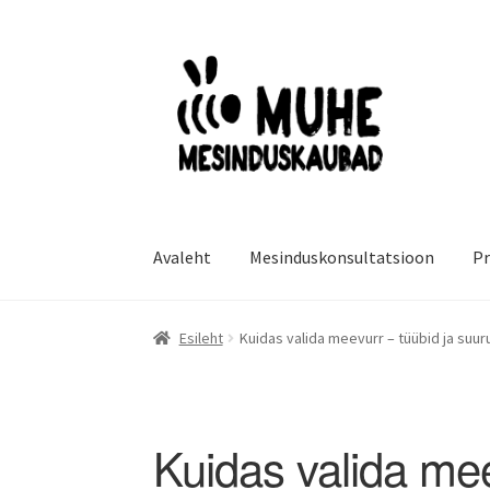
Liigu
Liigu
navigeerimisele
sisu
juurde
Avaleht
Mesinduskonsultatsioon
Pr
Esileht
Kuidas valida meevurr – tüübid ja suur
Kuidas valida mee