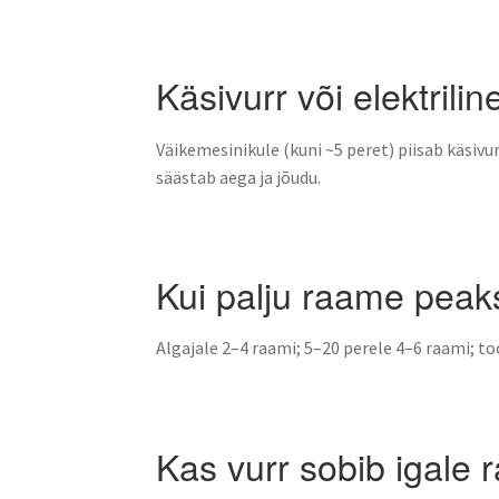
Käsivurr või elektrilin
Väikemesinikule (kuni ~5 peret) piisab käsiv
säästab aega ja jõudu.
Kui palju raame pea
Algajale 2–4 raami; 5–20 perele 4–6 raami; t
Kas vurr sobib igale 