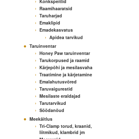
Konkspeitlid
Raamihaaratsid
Taruharjad
Emaklipid
Emadekasvatus
Apidea tarvikud
Taruinventar
Honey Paw taruinventar
Tarukorpused ja raamid
Kärjepõhi ja mesilasvaha
Traatimine ja kärjetamine
Emalahutusvõred
Taruvaigurestid
Mesilaste eraldajad
Tarutarvikud
Söödanõud
Meekäitlus
Tri-Clamp torud, kraanid,
liitmikud, klambrid jm