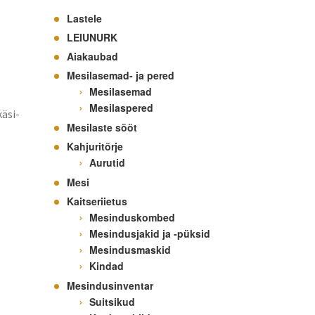
Lastele
LEIUNURK
Aiakaubad
Mesilasemad- ja pered
Mesilasemad
Mesilaspered
käsi-
Mesilaste sööt
Kahjuritõrje
Aurutid
Mesi
Kaitseriietus
Mesinduskombed
Mesindusjakid ja -püksid
Mesindusmaskid
Kindad
Mesindusinventar
Suitsikud