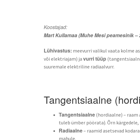
Koostajad:
Mart Kullamaa (Muhe Mesi peamesinik – 
Lühivastus:
meevurri valikul vaata kolme as
vurri tüüp
või elektriajam) ja
(tangentsiaalne
suuremale elektriline radiaalvurr.
Tangentsiaalne (hordi
Tangentsiaalne
(hordiaalne) – raam 
tuleb ümber pöörata). Õrn kärgedele,
Radiaalne
– raamid asetsevad kodara
mahule.