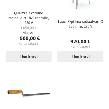
Quarti elektriline
radiaalvurr 18/9 raamile,
Lyson Optima radiaalvurr Ø
230 V
650 mm, 230 V
1.050,00
€
Algne
Alates:
hind
900,00
€
920,00
€
oli:
Praegune
KM-ta:
725,81
€
1.050,00 €.
KM-ta:
741,94
€
hind
on:
Lisa korvi
Lisa korvi
900,00 €.