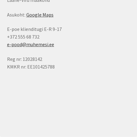
Asukoht:
Google Maps
E-poe klienditugi E-R 9-17
+372 555 68 732
e-pood@muhemesi.ee
Reg nr: 12028142
KMKR nr: EE101425788