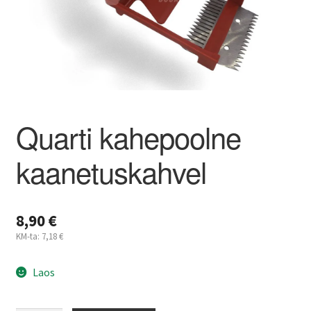
Kahjuritõrje
Mesi
Projektimüük
Quarti kahepoolne
Mesinduskonsultatsioon
kaanetuskahvel
Meist
Minu konto
8,90
€
KM-ta:
7,18
€
Ostukorv
Laos
Maksa hiljem