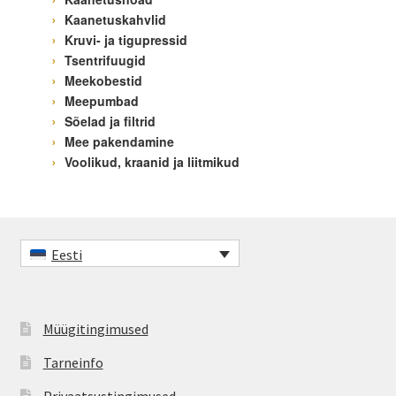
Kaanetuskahvlid
Kruvi- ja tigupressid
Tsentrifuugid
Meekobestid
Meepumbad
Sõelad ja filtrid
Mee pakendamine
Voolikud, kraanid ja liitmikud
Eesti
Müügitingimused
Tarneinfo
Privaatsustingimused