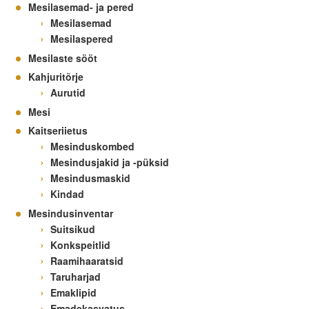
Mesilasemad- ja pered
Mesilasemad
Mesilaspered
Mesilaste sööt
Kahjuritõrje
Aurutid
Mesi
Kaitseriietus
Mesinduskombed
Mesindusjakid ja -püksid
Mesindusmaskid
Kindad
Mesindusinventar
Suitsikud
Konkspeitlid
Raamihaaratsid
Taruharjad
Emaklipid
Emadekasvatus