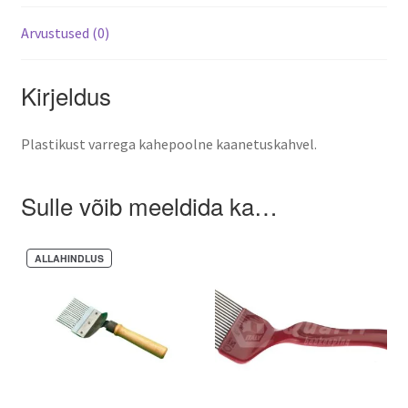
Arvustused (0)
Varroa mite control – when and how
Kirjeldus
Plastikust varrega kahepoolne kaanetuskahvel.
Sulle võib meeldida ka…
ALLAHINDLUS