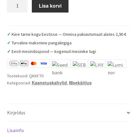
Quarti
Lisa korvi
Mee RNA analüüs
kahepoolne
kaanetuskahvel
Milline mesilasema valida? Buckfast vs Ligustica vs Carnica
kogus
✓
Kiire tarne kogu Eestisse — Omniva pakiautomaat alates 2,90 €
Kuidas paarunud mesilasema peresse anda? Samm-
✓
Turvaline maksmine pangalingiga
sammult
✓
Eesti mesinduspood — kogenud mesinike tugi
Mesilasemade KKK – korduma kippuvad küsimused
Tootekood:
QKKF70
Buy queen bees from Estonia — Buckfast & Ligustica (Muhe
Kaanetuskahvlid
Meekäitlus
Kategooriad:
,
Mesi)
Kuidas alustada mesindusega – algaja stardikomplekt
Kirjeldus
Varroalesta tõrje – millal ja kuidas
Lisainfo
Kuidas valida meevurr – tüübid ja suurus