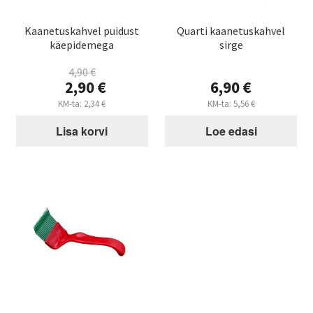
Kaanetuskahvel puidust
Quarti kaanetuskahvel
käepidemega
sirge
4,90
€
Algne
2,90
€
6,90
€
hind
Praegune
KM-ta:
2,34
€
KM-ta:
5,56
€
oli:
hind
4,90 €.
Lisa korvi
Loe edasi
on:
2,90 €.