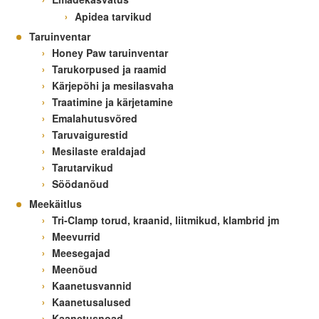
Apidea tarvikud
Taruinventar
Honey Paw taruinventar
Tarukorpused ja raamid
Kärjepõhi ja mesilasvaha
Traatimine ja kärjetamine
Emalahutusvõred
Taruvaigurestid
Mesilaste eraldajad
Tarutarvikud
Söödanõud
Meekäitlus
Tri-Clamp torud, kraanid, liitmikud, klambrid jm
Meevurrid
Meesegajad
Meenõud
Kaanetusvannid
Kaanetusalused
Kaanetusnoad