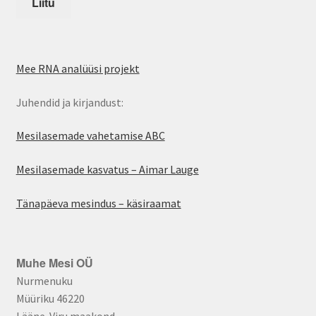
Mee RNA analüüsi projekt
Juhendid ja kirjandust:
Mesilasemade vahetamise ABC
Mesilasemade kasvatus – Aimar Lauge
Tänapäeva mesindus – käsiraamat
Muhe Mesi OÜ
Nurmenuku
Müüriku 46220
Lääne-Viru maakond