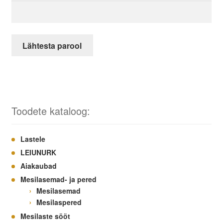
Kahjuritõrje
Lähtesta parool
Mesi
Projektimüük
Mesinduskonsultatsioon
Toodete kataloog:
Meist
Lastele
LEIUNURK
Minu konto
Aiakaubad
Mesilasemad- ja pered
Ostukorv
Mesilasemad
Mesilaspered
Maksa hiljem
Mesilaste sööt