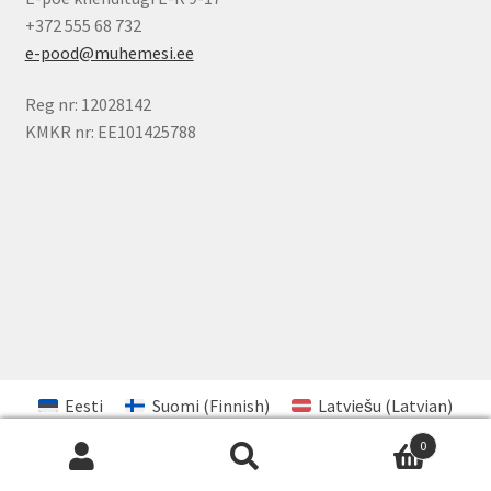
+372 555 68 732
e-pood@muhemesi.ee
Reg nr: 12028142
KMKR nr: EE101425788
Eesti
Suomi
(
Finnish
)
Latviešu
(
Latvian
)
Lietuvių
(
Lithuanian
)
0
Otsi
Otsi: