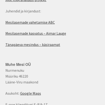
Juhendid ja kirjandust:
Mesilasemade vahetamise ABC
Mesilasemade kasvatus – Aimar Lauge
Tänapäeva mesindus – käsiraamat
Muhe Mesi OÜ
Nurmenuku
Müüriku 46220
Lääne-Viru maakond
Asukoht:
Google Maps
E-poe klienditugi E-R 9-17