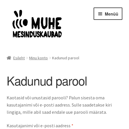
Liigu
Liigu
Menüü
navigeerimisele
sisu
juurde
Avaleht
Esileht
Minu konto
Kadunud parool
Mesilasemad- ja pered
Kadunud parool
Kaitseriietus
Mesindusinventar
Kaotasid või unustasid parooli? Palun sisesta oma
kasutajanimi või e-posti aadress. Sulle saadetakse kiri
Taruinventar
lingiga, mille abil saad endale uue parooli määrata.
Nõutud
Kasutajanimi või e-posti aadress
*
Meekäitlus