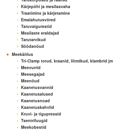
Kärjepõhi ja mesilasvaha
Traatimine ja kärjetamine
Varroa mite control – when and how
Emalahutusvõred
Taruvaigurestid
Mesilaste eraldajad
Tarutarvikud
Söödanõud
Meekäitlus
Tri-Clamp torud, kraanid, liitmikud, klambrid jm
Meevurrid
Meesegajad
Meenõud
Kaanetusvannid
Kaanetusalused
Kaanetusnoad
Kaanetuskahvlid
Kruvi- ja tigupressid
Tsentrifuugid
Meekobestid