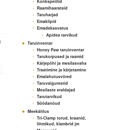
Konkspeitlid
Raamihaaratsid
Taruharjad
Emaklipid
Emadekasvatus
Apidea tarvikud
€
Taruinventar
Honey Paw taruinventar
Tarukorpused ja raamid
Kärjepõhi ja mesilasvaha
Traatimine ja kärjetamine
Emalahutusvõred
Taruvaigurestid
Mesilaste eraldajad
Tarutarvikud
Söödanõud
Meekäitlus
Tri-Clamp torud, kraanid,
liitmikud, klambrid jm