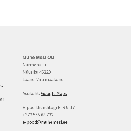
Muhe Mesi OÜ
Nurmenuku
Müüriku 46220
Lääne-Viru maakond
BC
Asukoht:
Google Maps
ar
E-poe klienditugi E-R 9-17
+372 555 68 732
e-pood@muhemesi.ee