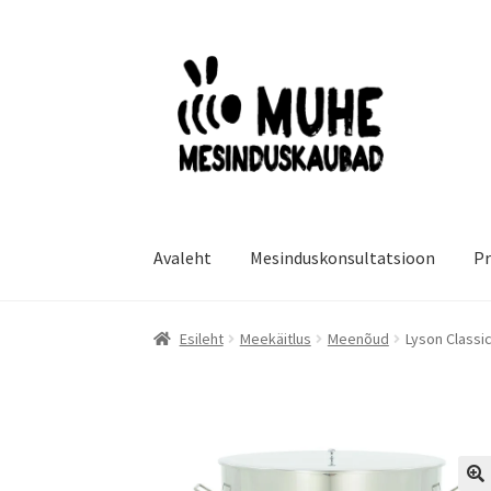
Liigu
Liigu
navigeerimisele
sisu
juurde
Avaleht
Mesinduskonsultatsioon
Pr
Esileht
Meekäitlus
Meenõud
Lyson Class