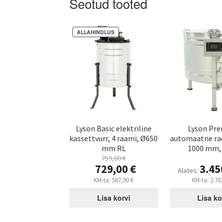
Seotud tooted
ALLAHINDLUS
Lyson Basic elektriline
Lyson Pr
kassettvurr, 4 raami, Ø650
automaatne rad
mm RL
1000 mm, 
759,00
€
Algne
729,00
€
3.45
Alates:
hind
Praegune
KM-ta:
587,90
€
KM-ta:
2.78
oli:
hind
759,00 €.
on:
Lisa korvi
Lisa ko
729,00 €.