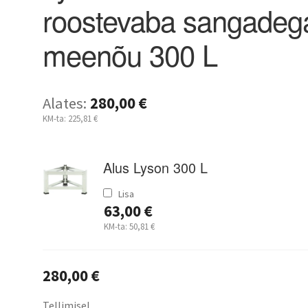
roostevaba sangadeg
meenõu 300 L
Alates:
280,00
€
KM-ta:
225,81
€
Alus Lyson 300 L
Lisa
63,00
€
KM-ta:
50,81
€
280,00
€
Tellimisel