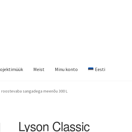
ojektimüük
Meist
Minu konto
Eesti
ic roostevaba sangadega meenõu 300 L
Lyson Classic