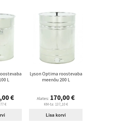
roostevaba
Lyson Optima roostevaba
00 L
meenõu 200 L
,00
€
170,00
€
Alates:
,77
€
KM-ta:
137,10
€
rvi
Lisa korvi