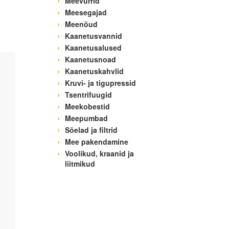
Meevurrid
Meesegajad
Meenõud
Kaanetusvannid
Kaanetusalused
Kaanetusnoad
Kaanetuskahvlid
Kruvi- ja tigupressid
Tsentrifuugid
Meekobestid
Meepumbad
Sõelad ja filtrid
Mee pakendamine
Voolikud, kraanid ja
liitmikud