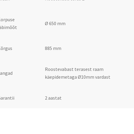
Korpuse
Ø 650 mm
läbimõõt
Kõrgus
885 mm
Roostevabast terasest raam
Sangad
käepidemetaga Ø10mm vardast
arantii
2 aastat