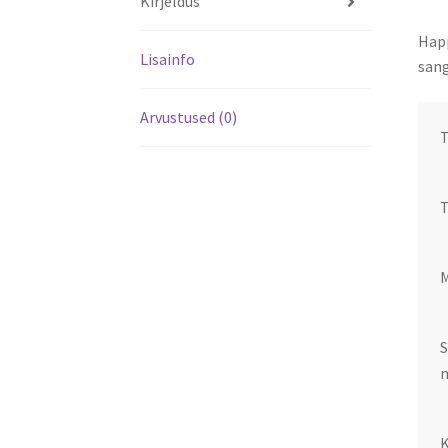
Kirjeldus
Happ
Lisainfo
sang
Arvustused (0)
T
S
m