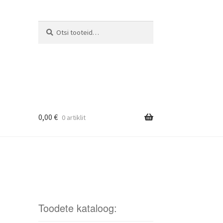
Otsi
Otsi:
0,00
€
0 artiklit
Toodete kataloog: