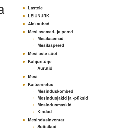
a
Lastele
LEIUNURK
Aiakaubad
Mesilasemad- ja pered
Mesilasemad
Mesilaspered
Mesilaste sööt
Kahjuritõrje
Aurutid
Mesi
Kaitseriietus
Mesinduskombed
Mesindusjakid ja -püksid
Mesindusmaskid
Kindad
Mesindusinventar
Suitsikud