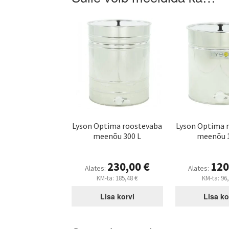
Lyson Optima roostevaba
Lyson Optima 
meenõu 300 L
meenõu 1
230,00
€
120
Alates:
Alates:
KM-ta:
185,48
€
KM-ta:
96
Lisa korvi
Lisa ko