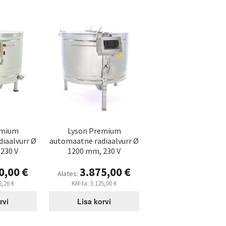
emium
Lyson Premium
iaalvurr Ø
automaatne radiaalvurr Ø
230 V
1200 mm, 230 V
0,00
€
3.875,00
€
Alates:
2,26
€
KM-ta:
3.125,00
€
rvi
Lisa korvi