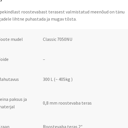
ekindlast roostevabast terasest valmistatud meenõud on tänu
adele lihtne puhastada ja mugav tõsta.
Toote mudel
Classic
7050NU
oide
–
Mahutavus
300 L (~ 405kg )
eina paksus ja
0,8 mm roostevaba teras
aterjal
Kraan
Roostevaba teras 2″