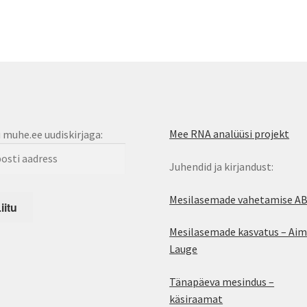
Mee RNA analüüsi projekt
u muhe.ee uudiskirjaga:
Juhendid ja kirjandust:
Mesilasemade vahetamise A
Mesilasemade kasvatus – Aim
Lauge
Tänapäeva mesindus –
käsiraamat