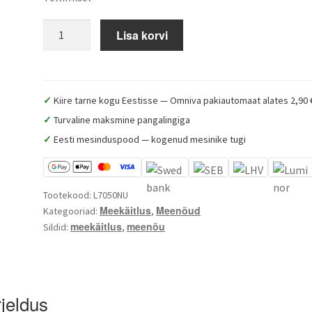
Lyson
Lisa korvi
Classic
roostevaba
sangadega
meenõu
✓
Kiire tarne kogu Eestisse — Omniva pakiautomaat alates 2,90 
300
✓
Turvaline maksmine pangalingiga
L
✓
Eesti mesinduspood — kogenud mesinike tugi
kogus
Tootekood:
L7050NU
Meekäitlus
Meenõud
Kategooriad:
,
meekäitlus
meenõu
Sildid:
,
rjeldus