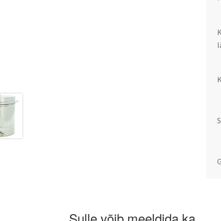
G
Sulle võib meeldida ka…