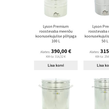
Lyson Premium
Lyson Pr
roostevaba meenõu
roostevaba
koonusekujulise põhjaga
koonusekujuli
100 L
50 L
390,00
€
315
Alates:
Alates:
KM-ta:
314,52
€
KM-ta:
254
Lisa korvi
Lisa ko