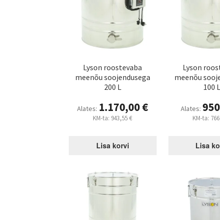
Lyson roostevaba
Lyson roos
meenõu soojendusega
meenõu sooj
200 L
100 
1.170,00
€
950
Alates:
Alates:
KM-ta:
943,55
€
KM-ta:
766
Lisa korvi
Lisa ko