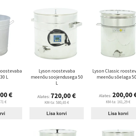
järgi
roostevaba
Lyson roostevaba
Lyson Classic rooste
30 L
meenõu soojendusega 50
meenõu sõelaga 50
L
,00
€
200,00
720,00
€
Alates:
Alates:
,71
€
KM-ta:
161,29
€
KM-ta:
580,65
€
rvi
Lisa korvi
Lisa korvi