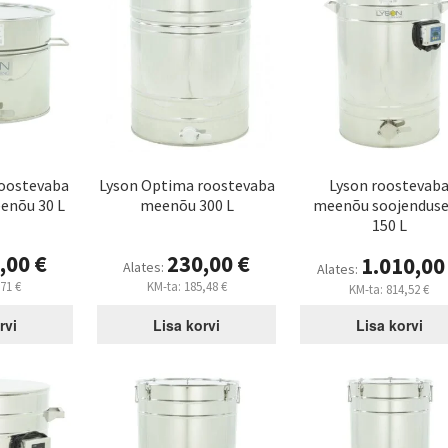
roostevaba
Lyson Optima roostevaba
Lyson roostevab
enõu 30 L
meenõu 300 L
meenõu soojendus
150 L
,00
€
230,00
€
1.010,0
Alates:
Alates:
,71
€
KM-ta:
185,48
€
KM-ta:
814,52
€
rvi
Lisa korvi
Lisa korvi