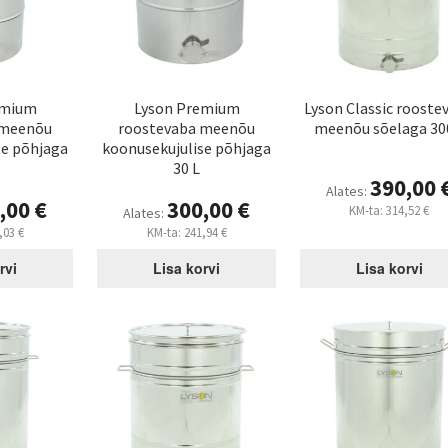
emium
Lyson Premium
Lyson Classic rooste
 meenõu
roostevaba meenõu
meenõu sõelaga 30
se põhjaga
koonusekujulise põhjaga
30 L
390,00
Alates:
,00
€
300,00
€
KM-ta:
314,52
€
Alates:
,03
€
KM-ta:
241,94
€
rvi
Lisa korvi
Lisa korvi