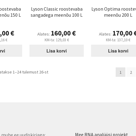
roostevaba
Lyson Classic roostevaba
Lyson Optima rooste
nõu 150 L
sangadega meenõu 100 L
meenõu 200 L
,00
€
160,00
€
170,00
Alates:
Alates:
,16
€
KM-ta:
129,03
€
KM-ta:
137,10
€
rvi
Lisa korvi
Lisa korvi
Sorteeritud
atakse 1–24 tulemust 26-st
1
2
populaarsuse
järgi
Mee RNA analüüsi projekt
u muhe.ee uudiskirjaga: