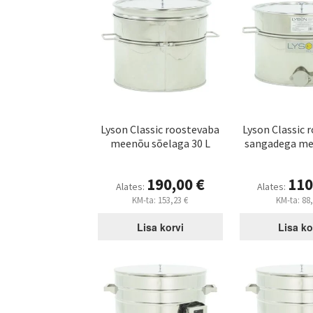
Lyson Classic roostevaba
Lyson Classic 
meenõu sõelaga 30 L
sangadega me
190,00
€
110
Alates:
Alates:
KM-ta:
153,23
€
KM-ta:
88
Lisa korvi
Lisa ko