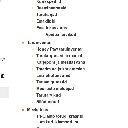
Konkspeitlid
Raamihaaratsid
Taruharjad
Emaklipid
Emadekasvatus
Apidea tarvikud
Taruinventar
Honey Paw taruinventar
a
Tarukorpused ja raamid
ega
Kärjepõhi ja mesilasvaha
Traatimine ja kärjetamine
0
€
Emalahutusvõred
Taruvaigurestid
Mesilaste eraldajad
Tarutarvikud
Söödanõud
Meekäitlus
Tri-Clamp torud, kraanid,
liitmikud, klambrid jm