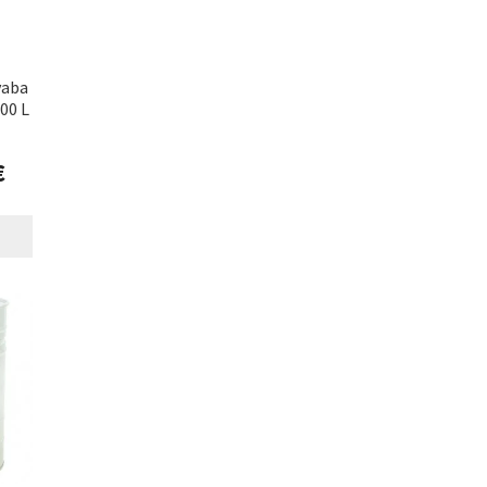
vaba
00 L
€