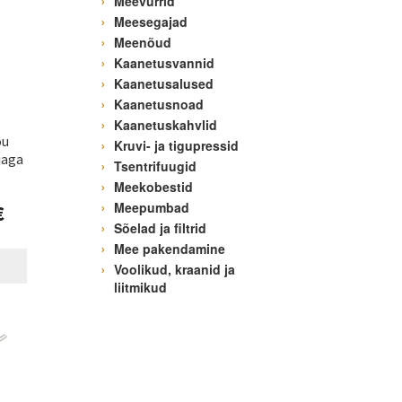
Meevurrid
Meesegajad
Meenõud
Kaanetusvannid
Kaanetusalused
Kaanetusnoad
Kaanetuskahvlid
õu
Kruvi- ja tigupressid
jaga
Tsentrifuugid
Meekobestid
Meepumbad
€
Sõelad ja filtrid
Mee pakendamine
Voolikud, kraanid ja
liitmikud