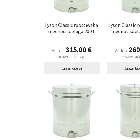
Lyson Classic roostevaba
Lyson Classic 
meenõu sõelaga 200 L
meenõu sõela
315,00
€
260
Alates:
Alates:
KM-ta:
254,03
€
KM-ta:
209
Lisa korvi
Lisa ko