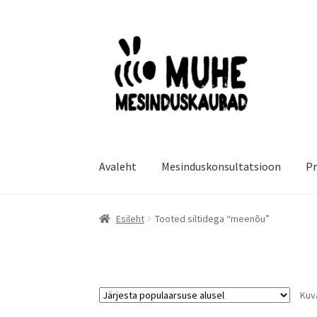
Liigu
Liigu
navigeerimisele
sisu
juurde
Avaleht
Mesinduskonsultatsioon
Pr
Esileht
Tooted siltidega “meenõu”
Kuv