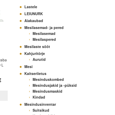
Lastele
LEIUNURK
Aiakaubad
Mesilasemad- ja pered
Mesilasemad
Mesilaspered
Mesilaste sööt
Kahjuritõrje
Aurutid
vaba
 L
Mesi
Kaitseriietus
€
Mesinduskombed
Mesindusjakid ja -püksid
Mesindusmaskid
Kindad
Mesindusinventar
Suitsikud