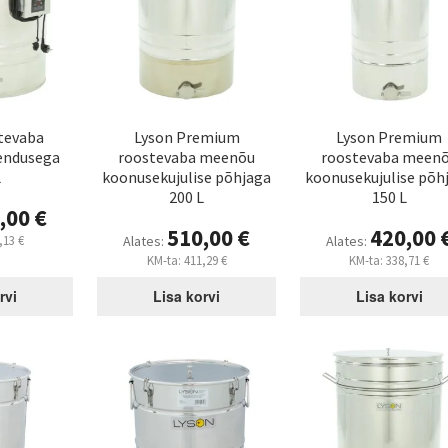
tevaba
Lyson Premium
Lyson Premium
endusega
roostevaba meenõu
roostevaba meen
L
koonusekujulise põhjaga
koonusekujulise põh
200 L
150 L
,00
€
510,00
€
420,00
Alates:
Alates:
,13
€
KM-ta:
411,29
€
KM-ta:
338,71
€
rvi
Lisa korvi
Lisa korvi