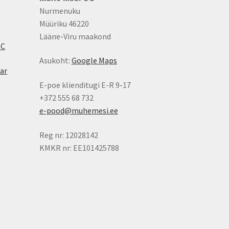
Nurmenuku
Müüriku 46220
Lääne-Viru maakond
BC
Asukoht:
Google Maps
ar
E-poe klienditugi E-R 9-17
+372 555 68 732
e-pood@muhemesi.ee
Reg nr: 12028142
KMKR nr: EE101425788