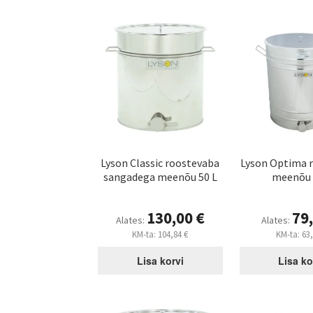
Lyson Classic roostevaba
Lyson Optima 
sangadega meenõu 50 L
meenõu 
130,00
€
79
Alates:
Alates:
KM-ta:
104,84
€
KM-ta:
63
Lisa korvi
Lisa ko