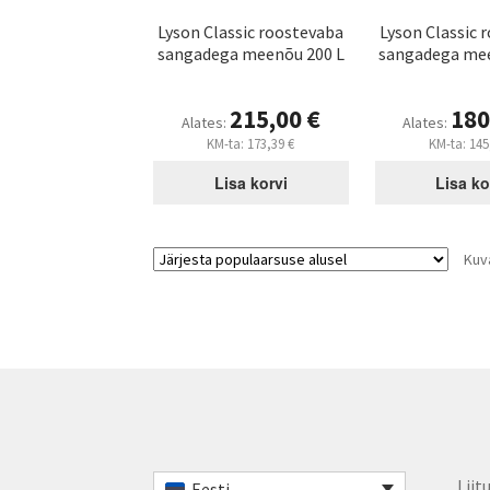
Lyson Classic roostevaba
Lyson Classic 
sangadega meenõu 200 L
sangadega mee
215,00
€
180
Alates:
Alates:
KM-ta:
173,39
€
KM-ta:
145
Lisa korvi
Lisa ko
Kuv
Liit
Eesti