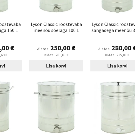
roostevaba
Lyson Classic roostevaba
Lyson Classic rooste
ga 150 L
meenõu sõelaga 100 L
sangadega meenõu 3
,00
€
250,00
€
280,00
Alates:
Alates:
,68
€
KM-ta:
201,61
€
KM-ta:
225,81
€
rvi
Lisa korvi
Lisa korvi