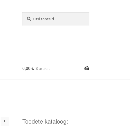
Otsi
Otsi:
0,00
€
0 artiklit
Toodete kataloog: