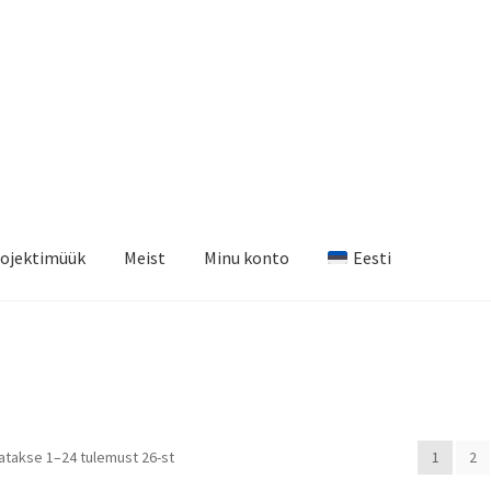
ojektimüük
Meist
Minu konto
Eesti
Sorteeritud
atakse 1–24 tulemust 26-st
1
2
populaarsuse