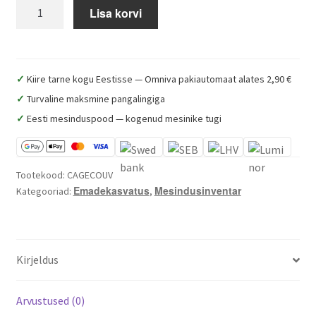
Mesilasema
Lisa korvi
Mee RNA analüüs
kattepuur
NICOT
Milline mesilasema valida? Buckfast vs Ligustica vs Carnica
kogus
✓
Kiire tarne kogu Eestisse — Omniva pakiautomaat alates 2,90 €
Kuidas paarunud mesilasema peresse anda? Samm-
✓
Turvaline maksmine pangalingiga
sammult
✓
Eesti mesinduspood — kogenud mesinike tugi
Mesilasemade KKK – korduma kippuvad küsimused
Tootekood:
CAGECOUV
Buy queen bees from Estonia — Buckfast & Ligustica (Muhe
Emadekasvatus
Mesindusinventar
Kategooriad:
,
Mesi)
Kuidas alustada mesindusega – algaja stardikomplekt
Kirjeldus
Varroalesta tõrje – millal ja kuidas
Arvustused (0)
Kuidas valida meevurr – tüübid ja suurus