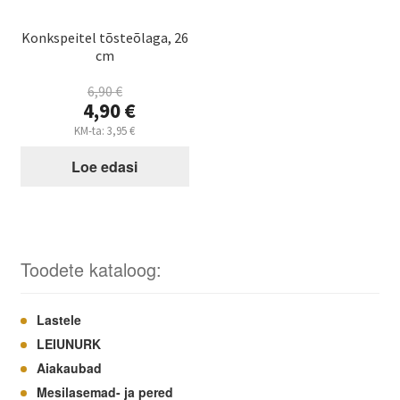
Konkspeitel tõsteõlaga, 26
cm
6,90
€
Algne
4,90
€
hind
Praegune
KM-ta:
3,95
€
oli:
hind
6,90 €.
Loe edasi
on:
4,90 €.
Toodete kataloog:
Lastele
LEIUNURK
Aiakaubad
Mesilasemad- ja pered