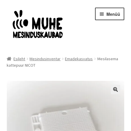
Liigu
Liigu
Menüü
navigeerimisele
sisu
juurde
Avaleht
Esileht
Mesindusinventar
Emadekasvatus
Mesilasema
kattepuur NICOT
Mesilasemad- ja pered
Kaitseriietus
Mesindusinventar
Taruinventar
Meekäitlus