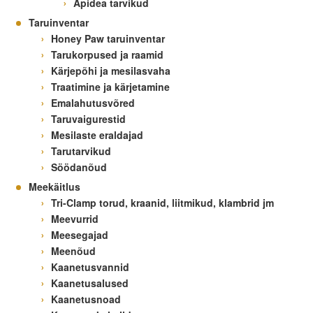
Apidea tarvikud
Taruinventar
Honey Paw taruinventar
Tarukorpused ja raamid
Kärjepõhi ja mesilasvaha
Traatimine ja kärjetamine
Emalahutusvõred
Taruvaigurestid
Mesilaste eraldajad
Tarutarvikud
Söödanõud
Meekäitlus
Tri-Clamp torud, kraanid, liitmikud, klambrid jm
Meevurrid
Meesegajad
Meenõud
Kaanetusvannid
Kaanetusalused
Kaanetusnoad