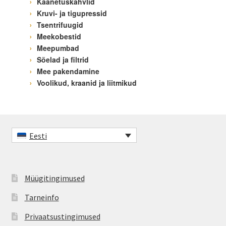
Kaanetuskahvlid
Kruvi- ja tigupressid
Tsentrifuugid
Meekobestid
Meepumbad
Sõelad ja filtrid
Mee pakendamine
Voolikud, kraanid ja liitmikud
Eesti
Müügitingimused
Tarneinfo
Privaatsustingimused