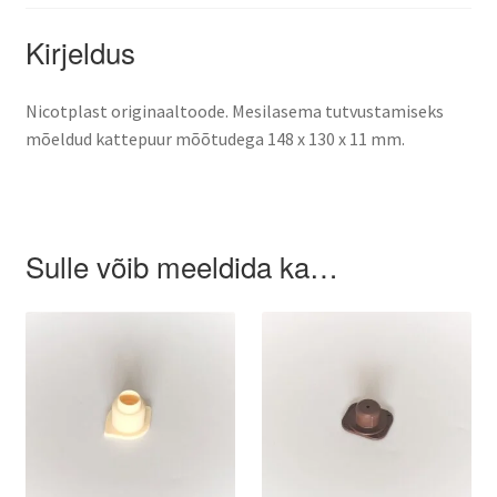
Kirjeldus
Varroa mite control – when and how
Nicotplast originaaltoode. Mesilasema tutvustamiseks
mõeldud kattepuur mõõtudega 148 x 130 x 11 mm.
Sulle võib meeldida ka…