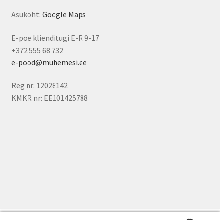
Asukoht:
Google Maps
E-poe klienditugi E-R 9-17
+372 555 68 732
e-pood@muhemesi.ee
Reg nr: 12028142
KMKR nr: EE101425788