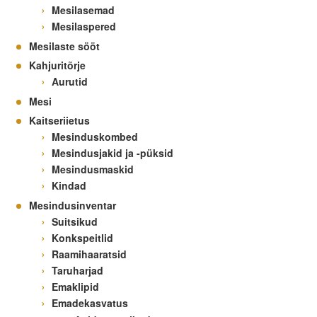
Mesilasemad
Mesilaspered
Mesilaste sööt
Kahjuritõrje
Aurutid
Mesi
Kaitseriietus
Mesinduskombed
Mesindusjakid ja -püksid
Mesindusmaskid
Kindad
Mesindusinventar
Suitsikud
Konkspeitlid
Raamihaaratsid
Taruharjad
Emaklipid
Emadekasvatus