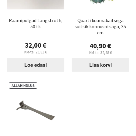
Raamipulgad Langstroth,
Quarti kuumakaitsega
50 tk
suitsik koonusotsaga, 35
cm
32,00
€
40,90
€
KM-ta:
25,81
€
KM-ta:
32,98
€
Loe edasi
Lisa korvi
ALLAHINDLUS