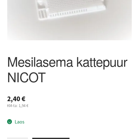
Kahjuritõrje
Mesi
Projektimüük
Mesilasema kattepuur
Mesinduskonsultatsioon
NICOT
Meist
Minu konto
2,40
€
KM-ta:
1,94
€
Ostukorv
Laos
Maksa hiljem