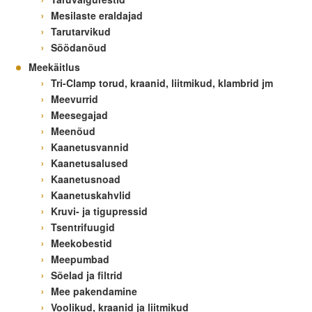
Mesilaste eraldajad
Tarutarvikud
Söödanõud
Meekäitlus
Tri-Clamp torud, kraanid, liitmikud, klambrid jm
Meevurrid
Meesegajad
Meenõud
Kaanetusvannid
Kaanetusalused
Kaanetusnoad
Kaanetuskahvlid
Kruvi- ja tigupressid
Tsentrifuugid
Meekobestid
Meepumbad
Sõelad ja filtrid
Mee pakendamine
Voolikud, kraanid ja liitmikud