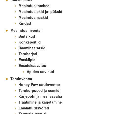
Mesinduskombed
Mesindusjakid ja -püksid
Mesindusmaskid
Kindad
Mesindusinventar
Suitsikud
Konkspeitlid
Raamihaaratsid
Taruharjad
Emaklipid
Emadekasvatus
Apidea tarvikud
Taruinventar
Honey Paw taruinventar
Tarukorpused ja raamid
Kärjepõhi ja mesilasvaha
Traatimine ja kärjetamine
Emalahutusvõred
Taruvaigurestid