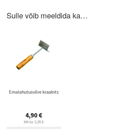
Sulle võib meeldida ka…
Emalahutusvõre kraabits
4,90
€
KM-ta:
3,95
€