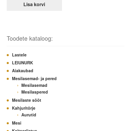
Lisa korvi
Toodete kataloog:
Lastele
LEIUNURK
Aiakaubad
Mesilasemad- ja pered
Mesilasemad
Mesilaspered
Mesilaste sööt
Kahjuritõrje
Aurutid
Mesi
Kaitseriietus