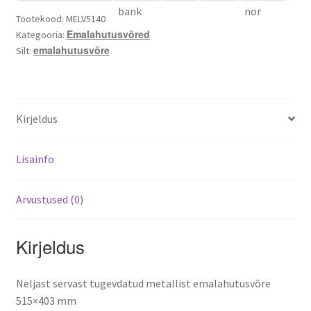
Tootekood:
MELV5140
Varroa mite control – when and how
Emalahutusvõred
Kategooria:
emalahutusvõre
Silt:
Kirjeldus
Lisainfo
Arvustused (0)
Kirjeldus
Neljast servast tugevdatud metallist emalahutusvõre
515×403 mm