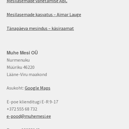
Mesilasemade vahetamise ABC
Mesilasemade kasvatus – Aimar Lauge
Tänapäeva mesindus – käsiraamat
Muhe Mesi OÜ
Nurmenuku
Müüriku 46220
Lääne-Viru maakond
Asukoht:
Google Maps
E-poe klienditugi E-R 9-17
+372 555 68 732
e-pood@muhemesi.ee