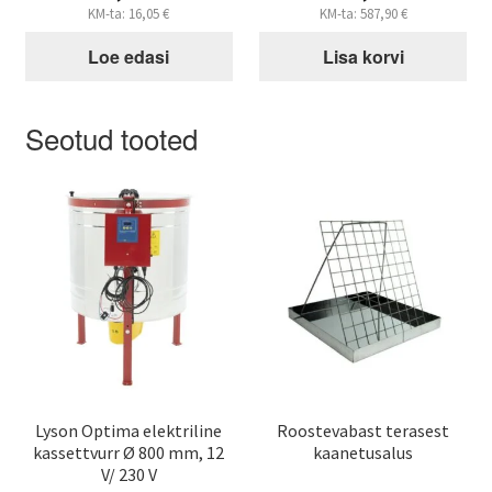
hind
Praegune
KM-ta:
16,05
€
KM-ta:
587,90
€
oli:
hind
759,00 €.
Loe edasi
Lisa korvi
on:
729,00 €.
Seotud tooted
Lyson Optima elektriline
Roostevabast terasest
kassettvurr Ø 800 mm, 12
kaanetusalus
V/ 230 V