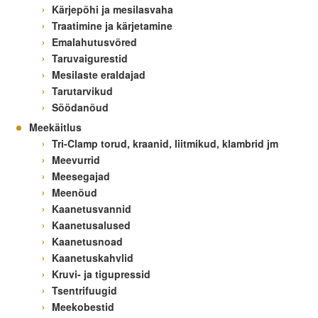
Kärjepõhi ja mesilasvaha
Traatimine ja kärjetamine
Emalahutusvõred
Taruvaigurestid
Mesilaste eraldajad
Tarutarvikud
Söödanõud
Meekäitlus
Tri-Clamp torud, kraanid, liitmikud, klambrid jm
Meevurrid
Meesegajad
Meenõud
Kaanetusvannid
Kaanetusalused
Kaanetusnoad
Kaanetuskahvlid
Kruvi- ja tigupressid
Tsentrifuugid
Meekobestid