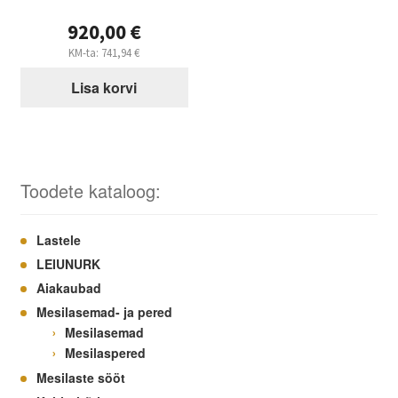
920,00
€
KM-ta:
741,94
€
Lisa korvi
Toodete kataloog:
Lastele
LEIUNURK
Aiakaubad
Mesilasemad- ja pered
Mesilasemad
Mesilaspered
Mesilaste sööt