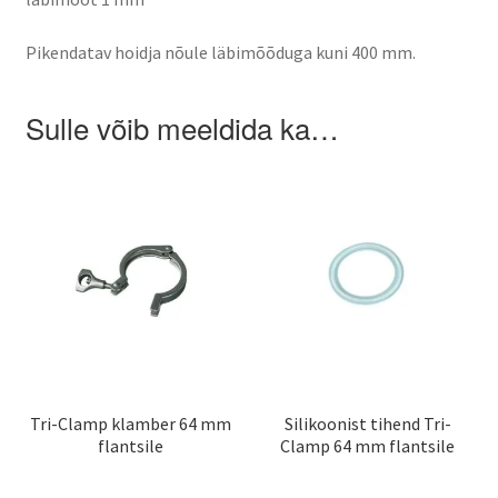
Varroa mite control – when and how
Pikendatav hoidja nõule läbimõõduga kuni 400 mm.
Sulle võib meeldida ka…
Tri-Clamp klamber 64 mm
Silikoonist tihend Tri-
flantsile
Clamp 64 mm flantsile