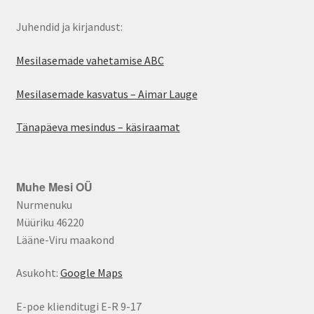
Juhendid ja kirjandust:
Mesilasemade vahetamise ABC
Mesilasemade kasvatus – Aimar Lauge
Tänapäeva mesindus – käsiraamat
Muhe Mesi OÜ
Nurmenuku
Müüriku 46220
Lääne-Viru maakond
Asukoht:
Google Maps
E-poe klienditugi E-R 9-17