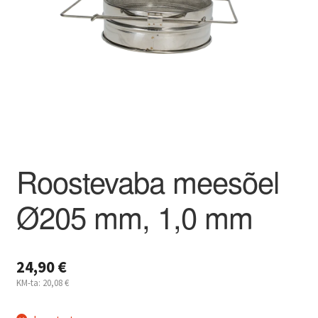
Kahjuritõrje
Mesi
Projektimüük
Mesinduskonsultatsioon
Roostevaba meesõel
Meist
Ø205 mm, 1,0 mm
Minu konto
Ostukorv
24,90
€
KM-ta:
20,08
€
Maksa hiljem