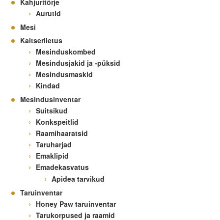
Kahjuritõrje
Aurutid
Mesi
Kaitseriietus
Mesinduskombed
Mesindusjakid ja -püksid
Mesindusmaskid
Kindad
Mesindusinventar
Suitsikud
Konkspeitlid
Raamihaaratsid
Taruharjad
Emaklipid
Emadekasvatus
Apidea tarvikud
Taruinventar
Honey Paw taruinventar
Tarukorpused ja raamid