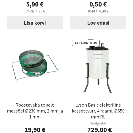
5,90
€
0,50
€
KM-ta:
4,76
€
KM-ta:
0,40
€
Lisa korvi
Loe edasi
ALLAHINDLUS
Roostevaba topelt
Lyson Basic elektriline
meesõel Ø230 mm, 2 mm ja
kassettvurr, 4 raami, Ø650
1 mm
mm RL
759,00
€
Algne
19,90
€
729,00
€