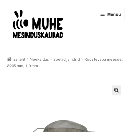
Liigu
Liigu
Menüü
navigeerimisele
sisu
juurde
Avaleht
Esileht
Meekäitlus
Sõelad ja filtrid
Roostevaba meesõel
Ø205 mm, 1,0 mm
Mesilasemad- ja pered
Kaitseriietus
Mesindusinventar
Taruinventar
Meekäitlus