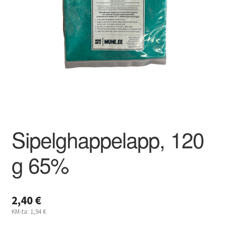
Kahjuritõrje
Mesi
Projektimüük
Mesinduskonsultatsioon
Meist
Sipelghappelapp, 120
g 65%
Minu konto
Ostukorv
2,40
€
Maksa hiljem
KM-ta:
1,94
€