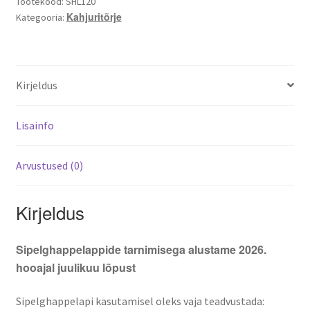
Tootekood:
SHL120
Kahjuritõrje
Kategooria:
Varroa mite control – when and how
Kirjeldus
Lisainfo
Arvustused (0)
Kirjeldus
Sipelghappelappide tarnimisega alustame 2026.
hooajal juulikuu lõpust
Sipelghappelapi kasutamisel oleks vaja teadvustada: