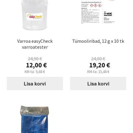
Varroa easyCheck
Tümooliribad, 12 g x 10 tk
varroatester
24,90
€
24,00
€
Algne
Algne
12,00
€
19,20
€
hind
hind
Praegune
Praegune
KM-ta:
9,68
€
KM-ta:
15,48
€
oli:
oli:
hind
hind
24,90 €.
24,00 €.
Lisa korvi
Lisa korvi
on:
on:
12,00 €.
19,20 €.