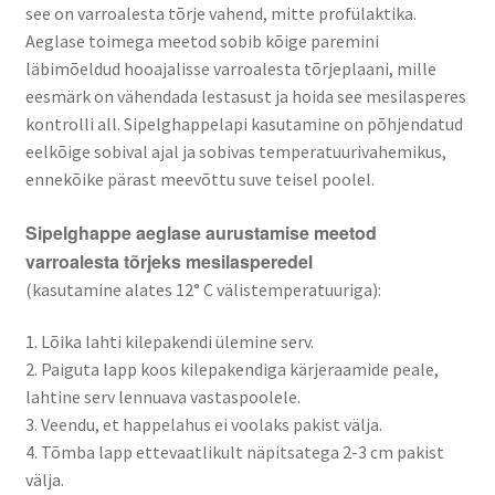
see on varroalesta tõrje vahend, mitte profülaktika.
Aeglase toimega meetod sobib kõige paremini
läbimõeldud hooajalisse varroalesta tõrjeplaani, mille
eesmärk on vähendada lestasust ja hoida see mesilasperes
kontrolli all. Sipelghappelapi kasutamine on põhjendatud
eelkõige sobival ajal ja sobivas temperatuurivahemikus,
ennekõike pärast meevõttu suve teisel poolel.
Sipelghappe aeglase aurustamise meetod
varroalesta tõrjeks mesilasperedel
(kasutamine alates 12° C välistemperatuuriga):
1. Lõika lahti kilepakendi ülemine serv.
2. Paiguta lapp koos kilepakendiga kärjeraamide peale,
lahtine serv lennuava vastaspoolele.
3. Veendu, et happelahus ei voolaks pakist välja.
4. Tõmba lapp ettevaatlikult näpitsatega 2-3 cm pakist
välja.