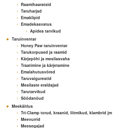
Raamihaaratsid
Taruharjad
Emaklipid
Emadekasvatus
Apidea tarvikud
Taruinventar
Honey Paw taruinventar
Tarukorpused ja raamid
Kärjepõhi ja mesilasvaha
Traatimine ja kärjetamine
Emalahutusvõred
Taruvaigurestid
Mesilaste eraldajad
Tarutarvikud
Söödanõud
Meekäitlus
Tri-Clamp torud, kraanid, liitmikud, klambrid jm
Meevurrid
Meesegajad