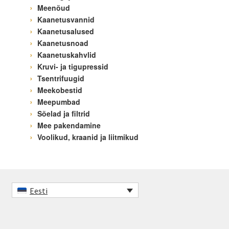
Meenõud
Kaanetusvannid
Kaanetusalused
Kaanetusnoad
Kaanetuskahvlid
Kruvi- ja tigupressid
Tsentrifuugid
Meekobestid
Meepumbad
Sõelad ja filtrid
Mee pakendamine
Voolikud, kraanid ja liitmikud
Eesti