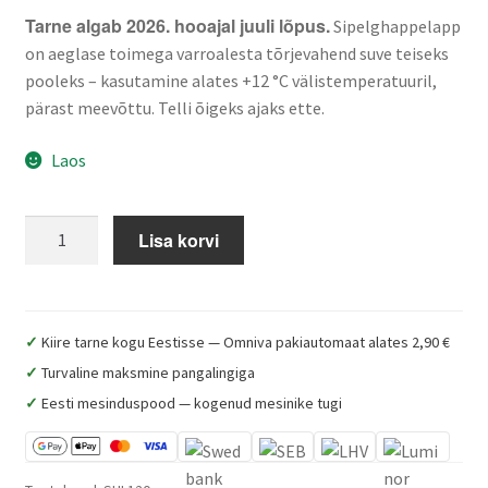
Mee RNA analüüs
Tarne algab 2026. hooajal juuli lõpus.
Sipelghappelapp
on aeglase toimega varroalesta tõrjevahend suve teiseks
Milline mesilasema valida? Buckfast vs Ligustica vs Carnica
pooleks – kasutamine alates +12 °C välistemperatuuril,
pärast meevõttu. Telli õigeks ajaks ette.
Kuidas paarunud mesilasema peresse anda? Samm-
Laos
sammult
Mesilasemade KKK – korduma kippuvad küsimused
Sipelghappelapp,
Lisa korvi
120
Buy queen bees from Estonia — Buckfast & Ligustica (Muhe
g
Mesi)
65%
kogus
✓
Kiire tarne kogu Eestisse — Omniva pakiautomaat alates 2,90 €
Kuidas alustada mesindusega – algaja stardikomplekt
✓
Turvaline maksmine pangalingiga
✓
Eesti mesinduspood — kogenud mesinike tugi
Varroalesta tõrje – millal ja kuidas
Kuidas valida meevurr – tüübid ja suurus