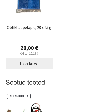
Oblikhappelapid, 20 x 25 g
20,00
€
KM-ta:
16,13
€
Lisa korvi
Seotud tooted
ALLAHINDLUS