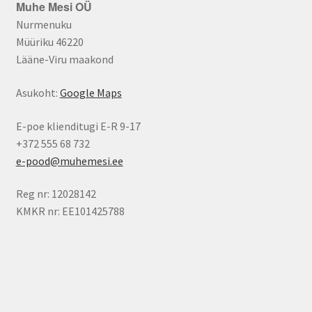
Muhe Mesi OÜ
Nurmenuku
Müüriku 46220
Lääne-Viru maakond
Asukoht:
Google Maps
E-poe klienditugi E-R 9-17
+372 555 68 732
e-pood@muhemesi.ee
Reg nr: 12028142
KMKR nr: EE101425788