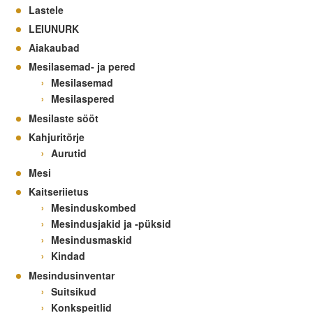
Lastele
LEIUNURK
Aiakaubad
Mesilasemad- ja pered
Mesilasemad
Mesilaspered
Mesilaste sööt
Kahjuritõrje
Aurutid
Mesi
Kaitseriietus
Mesinduskombed
Mesindusjakid ja -püksid
Mesindusmaskid
Kindad
Mesindusinventar
Suitsikud
Konkspeitlid