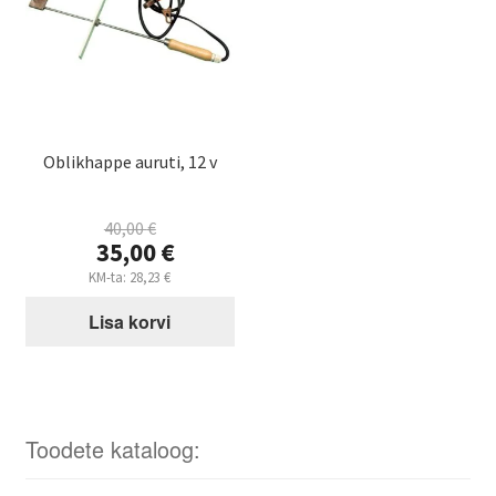
Oblikhappe auruti, 12 v
40,00
€
Algne
35,00
€
hind
Praegune
KM-ta:
28,23
€
oli:
hind
40,00 €.
Lisa korvi
on:
35,00 €.
Toodete kataloog: