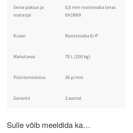
Seina paksus ja
0,6 mm roostevaba teras
materjal
0H18N9
Kraan
Roostevaba 6/4”
Mahutavus
70 L (100 kg)
Pöörlemiskiirus
36 p/min
Garantii
2 aastat
Sulle võib meeldida ka…