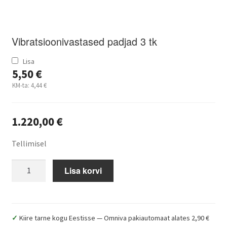
Vibratsioonivastased padjad 3 tk
Lisa
5,50
€
KM-ta:
4,44
€
1.220,00
€
Tellimisel
Lyson
Lisa korvi
Classic
meesegaja,
70
L,
✓
Kiire tarne kogu Eestisse — Omniva pakiautomaat alates 2,90 €