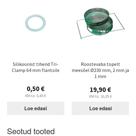
Silikoonist tihend Tri-
Roostevaba topelt
Clamp 64 mm flantsile
meesõel Ø230 mm, 2 mm ja
1 mm
0,50
€
19,90
€
KM-ta:
0,40
€
KM-ta:
16,05
€
Loe edasi
Loe edasi
Seotud tooted