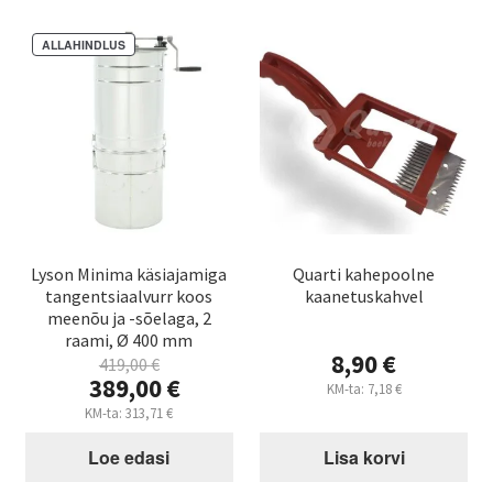
ALLAHINDLUS
Lyson Minima käsiajamiga
Quarti kahepoolne
tangentsiaalvurr koos
kaanetuskahvel
meenõu ja -sõelaga, 2
raami, Ø 400 mm
8,90
€
419,00
€
Algne
389,00
€
KM-ta:
7,18
€
hind
Praegune
KM-ta:
313,71
€
oli:
hind
419,00 €.
Loe edasi
Lisa korvi
on:
389,00 €.