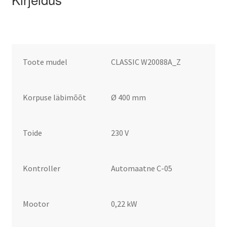
Toote mudel
CLASSIC
W20088A_Z
Korpuse läbimõõt
Ø 400 mm
Toide
230 V
Kontroller
Automaatne C-05
Mootor
0,22 kW