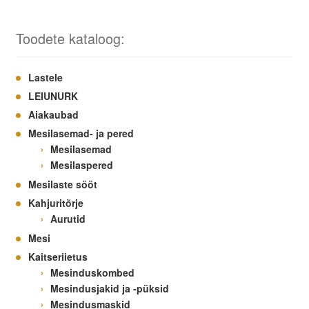
Toodete kataloog:
Lastele
LEIUNURK
Aiakaubad
Mesilasemad- ja pered
Mesilasemad
Mesilaspered
Mesilaste sööt
Kahjuritõrje
Aurutid
Mesi
Kaitseriietus
Mesinduskombed
Mesindusjakid ja -püksid
Mesindusmaskid