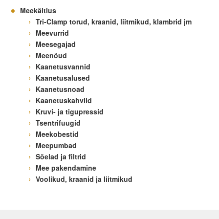
Meekäitlus
Tri-Clamp torud, kraanid, liitmikud, klambrid jm
Meevurrid
Meesegajad
Meenõud
Kaanetusvannid
Kaanetusalused
Kaanetusnoad
Kaanetuskahvlid
Kruvi- ja tigupressid
Tsentrifuugid
Meekobestid
Meepumbad
Sõelad ja filtrid
Mee pakendamine
Voolikud, kraanid ja liitmikud