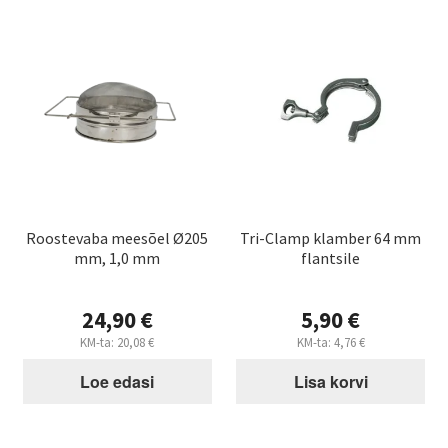
Roostevaba meesõel Ø205
Tri-Clamp klamber 64 mm
mm, 1,0 mm
flantsile
24,90
€
5,90
€
KM-ta:
20,08
€
KM-ta:
4,76
€
Loe edasi
Lisa korvi