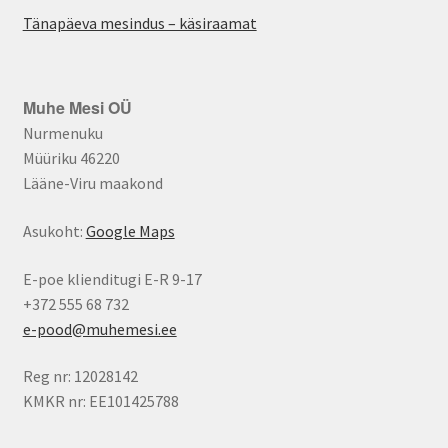
Tänapäeva mesindus – käsiraamat
Muhe Mesi OÜ
Nurmenuku
Müüriku 46220
Lääne-Viru maakond
Asukoht:
Google Maps
E-poe klienditugi E-R 9-17
+372 555 68 732
e-pood@muhemesi.ee
Reg nr: 12028142
KMKR nr: EE101425788