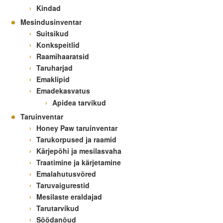
Kindad
Mesindusinventar
Suitsikud
Konkspeitlid
Raamihaaratsid
Taruharjad
Emaklipid
Emadekasvatus
Apidea tarvikud
Taruinventar
Honey Paw taruinventar
Tarukorpused ja raamid
Kärjepõhi ja mesilasvaha
Traatimine ja kärjetamine
Emalahutusvõred
Taruvaigurestid
Mesilaste eraldajad
Tarutarvikud
Söödanõud