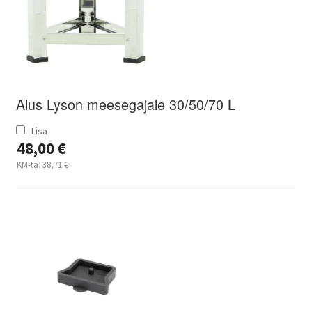
Varroa mite control – when and how
Alus Lyson meesegajale 30/50/70 L
Lisa
48,00
€
KM-ta:
38,71
€