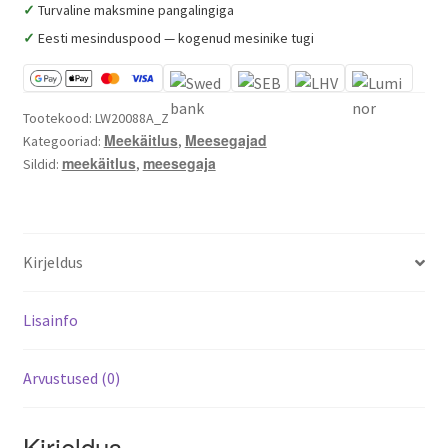
230
✓
Turvaline maksmine pangalingiga
V
✓
Eesti mesinduspood — kogenud mesinike tugi
kogus
Tootekood:
LW20088A_Z
Meekäitlus
Meesegajad
Kategooriad:
,
meekäitlus
meesegaja
Sildid:
,
Kirjeldus
Lisainfo
Arvustused (0)
Kirjeldus