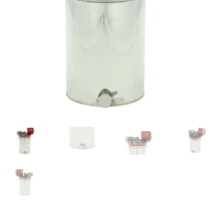
Kahjuritõrje
Mesi
Projektimüük
Mesinduskonsultatsioon
Meist
Minu konto
Ostukorv
Maksa hiljem