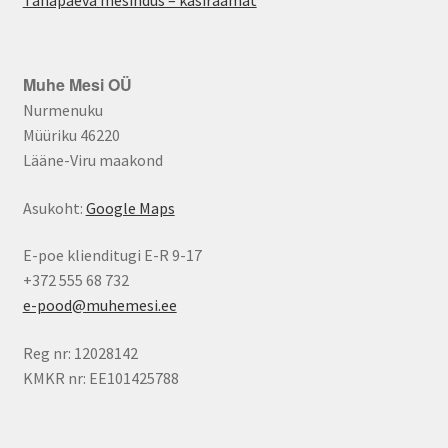
Muhe Mesi OÜ
Nurmenuku
Müüriku 46220
Lääne-Viru maakond
Asukoht:
Google Maps
E-poe klienditugi E-R 9-17
+372 555 68 732
e-pood@muhemesi.ee
Reg nr: 12028142
KMKR nr: EE101425788