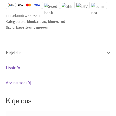
Varroa mite control – when and how
Tootekood:
W221MS_I
Meekäitlus
Meevurrid
Kategooriad:
,
kasettvurr
meevurr
Sildid:
,
Kirjeldus
Lisainfo
Arvustused (0)
Kirjeldus