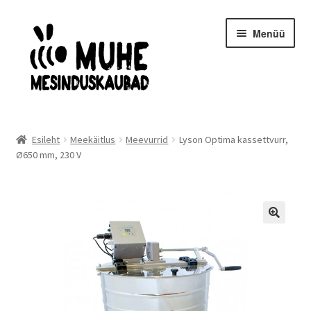
Liigu
Liigu
Menüü
navigeerimisele
sisu
juurde
Avaleht
Esileht
Meekäitlus
Meevurrid
Lyson Optima kassettvurr,
Ø650 mm, 230 V
Mesilasemad- ja pered
Kaitseriietus
Mesindusinventar
Taruinventar
Meekäitlus