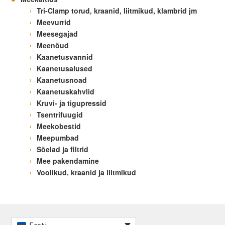
Tri-Clamp torud, kraanid, liitmikud, klambrid jm
Meevurrid
Meesegajad
Meenõud
Kaanetusvannid
Kaanetusalused
Kaanetusnoad
Kaanetuskahvlid
Kruvi- ja tigupressid
Tsentrifuugid
Meekobestid
Meepumbad
Sõelad ja filtrid
Mee pakendamine
Voolikud, kraanid ja liitmikud
Eesti