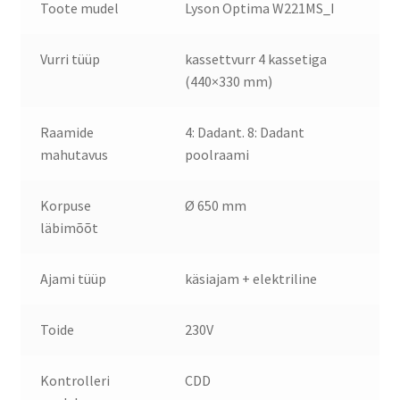
Toote mudel
Lyson Optima W221MS_I
Vurri tüüp
kassettvurr 4 kassetiga
(440×330 mm)
Raamide
4: Dadant. 8: Dadant
mahutavus
poolraami
Korpuse
Ø 650 mm
läbimõõt
Ajami tüüp
käsiajam + elektriline
Toide
230V
Kontrolleri
CDD