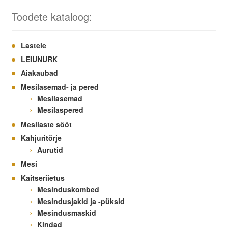
Toodete kataloog:
Lastele
LEIUNURK
Aiakaubad
Mesilasemad- ja pered
Mesilasemad
Mesilaspered
Mesilaste sööt
Kahjuritõrje
Aurutid
Mesi
Kaitseriietus
Mesinduskombed
Mesindusjakid ja -püksid
Mesindusmaskid
Kindad