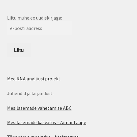
Liitu muhe.ee uudiskirjaga:
Mee RNA analüüsi projekt
Juhendid ja kirjandust:
Mesilasemade vahetamise ABC
Mesilasemade kasvatus – Aimar Lauge
Tänapäeva mesindus – käsiraamat