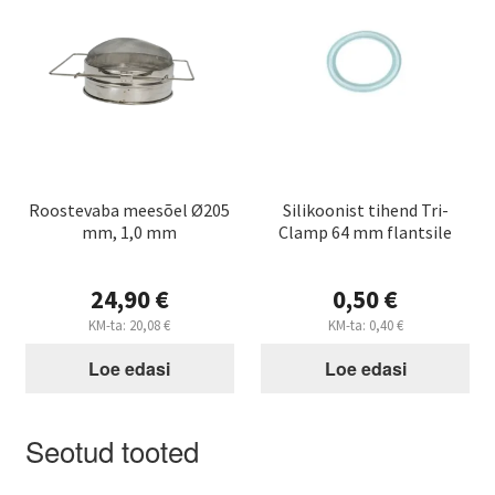
Roostevaba meesõel Ø205
Silikoonist tihend Tri-
mm, 1,0 mm
Clamp 64 mm flantsile
24,90
€
0,50
€
KM-ta:
20,08
€
KM-ta:
0,40
€
Loe edasi
Loe edasi
Seotud tooted