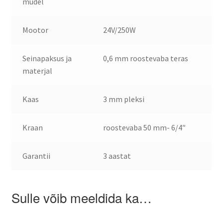
mudel
Mootor
24V/250W
Seinapaksus ja
0,6 mm roostevaba teras
materjal
Kaas
3 mm pleksi
Kraan
roostevaba 50 mm- 6/4″
Garantii
3 aastat
Sulle võib meeldida ka…