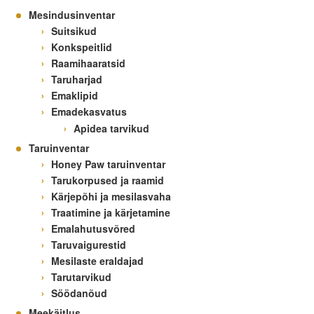
Mesindusinventar
Suitsikud
Konkspeitlid
Raamihaaratsid
Taruharjad
Emaklipid
Emadekasvatus
Apidea tarvikud
Taruinventar
Honey Paw taruinventar
Tarukorpused ja raamid
Kärjepõhi ja mesilasvaha
Traatimine ja kärjetamine
Emalahutusvõred
Taruvaigurestid
Mesilaste eraldajad
Tarutarvikud
Söödanõud
Meekäitlus