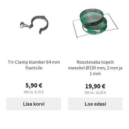
Tri-Clamp klamber 64 mm
Roostevaba topelt
flantsile
meesõel Ø230 mm, 2 mm ja
1 mm
5,90
€
19,90
€
KM-ta:
4,76
€
KM-ta:
16,05
€
Lisa korvi
Loe edasi