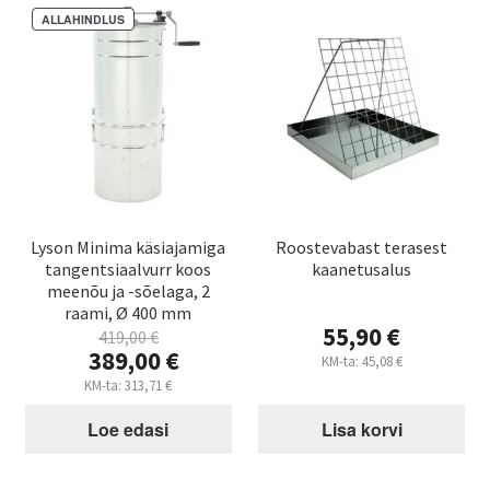
ALLAHINDLUS
Lyson Minima käsiajamiga
Roostevabast terasest
tangentsiaalvurr koos
kaanetusalus
meenõu ja -sõelaga, 2
raami, Ø 400 mm
55,90
€
419,00
€
Algne
389,00
€
KM-ta:
45,08
€
hind
Praegune
KM-ta:
313,71
€
oli:
hind
419,00 €.
Loe edasi
Lisa korvi
on:
389,00 €.