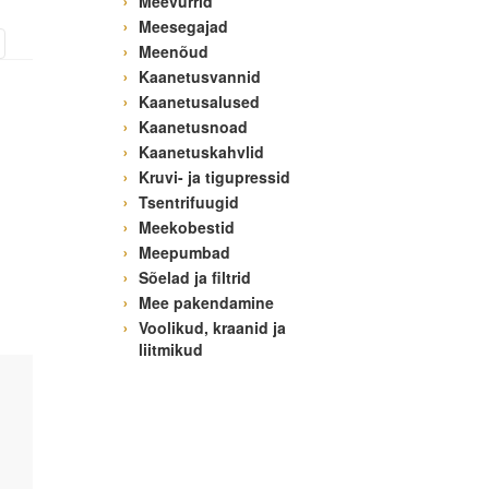
Meevurrid
Meesegajad
Meenõud
Kaanetusvannid
Kaanetusalused
Kaanetusnoad
Kaanetuskahvlid
Kruvi- ja tigupressid
Tsentrifuugid
Meekobestid
Meepumbad
Sõelad ja filtrid
Mee pakendamine
Voolikud, kraanid ja
liitmikud