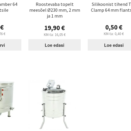
amber 64
Roostevaba topelt
Silikoonist tihend T
sile
meesõel Ø230 mm, 2 mm
Clamp 64 mm flants
ja 1 mm
0
€
0,50
€
19,90
€
76
€
KM-ta:
0,40
€
KM-ta:
16,05
€
rvi
Loe edasi
Loe edasi