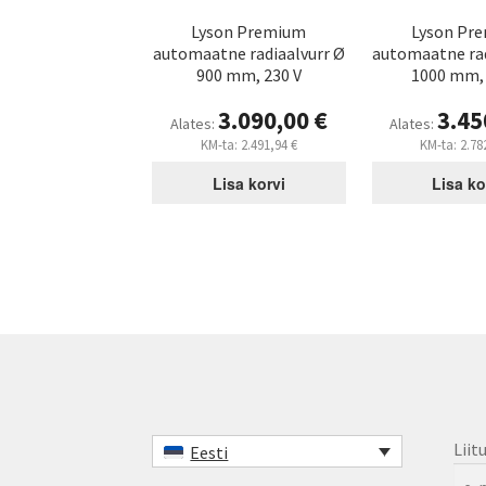
Lyson Premium
Lyson Pr
automaatne radiaalvurr Ø
automaatne rad
900 mm, 230 V
1000 mm, 
3.090,00
€
3.45
Alates:
Alates:
KM-ta:
2.491,94
€
KM-ta:
2.78
Lisa korvi
Lisa ko
Liit
Eesti