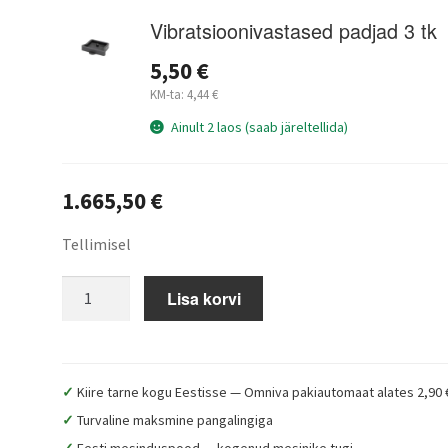
Vibratsioonivastased padjad 3 tk
5,50
€
KM-ta:
4,44
€
Ainult 2 laos (saab järeltellida)
1.665,50
€
Tellimisel
Lyson
Lisa korvi
Premium
meesegaja,
100
L,
✓
Kiire tarne kogu Eestisse — Omniva pakiautomaat alates 2,90 
230
✓
Turvaline maksmine pangalingiga
V
✓
Eesti mesinduspood — kogenud mesinike tugi