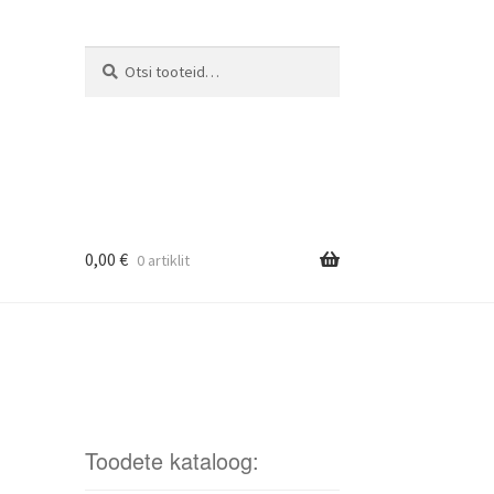
Otsi
Otsi:
0,00
€
0 artiklit
Toodete kataloog: