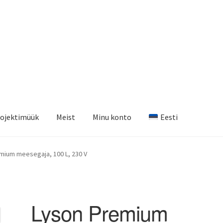
ojektimüük
Meist
Minu konto
Eesti
mium meesegaja, 100 L, 230 V
Lyson Premium