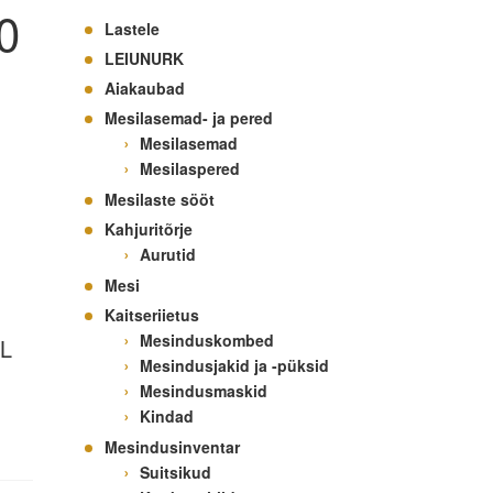
0
Lastele
LEIUNURK
Aiakaubad
Mesilasemad- ja pered
Mesilasemad
Mesilaspered
Mesilaste sööt
Kahjuritõrje
Aurutid
Mesi
Kaitseriietus
Mesinduskombed
 L
Mesindusjakid ja -püksid
Mesindusmaskid
Kindad
Mesindusinventar
Suitsikud