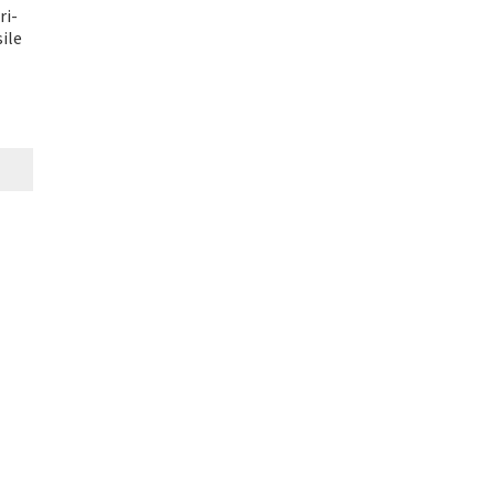
ri-
ile