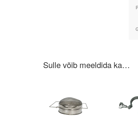
P
G
Sulle võib meeldida ka…