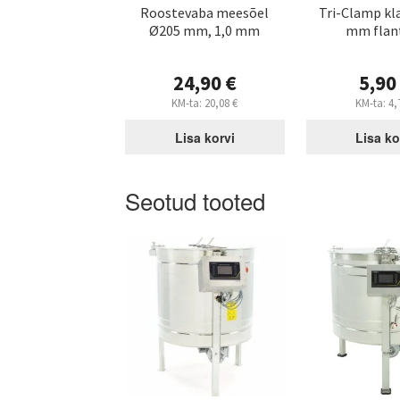
Roostevaba meesõel
Tri-Clamp kl
Ø205 mm, 1,0 mm
mm flant
24,90
€
5,9
KM-ta:
20,08
€
KM-ta:
4,
Lisa korvi
Lisa ko
Seotud tooted