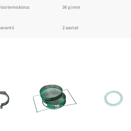
öörlemiskiirus
36 p/min
arantii
2 aastat