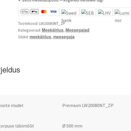
kogus
Tootekood:
LW20080NT_ZP
Meekäitlus
Meesegajad
Kategooriad:
,
meekäitlus
meesegaja
Sildid:
,
rjeldus
Toote mudel
Premium
LW20080NT_ZP
Korpuse läbimõõt
Ø 500 mm