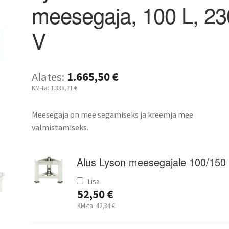
meesegaja, 100 L, 23
V
Alates:
1.665,50
€
KM-ta:
1.338,71
€
Meesegaja on mee segamiseks ja kreemja mee
valmistamiseks.
Alus Lyson meesegajale 100/150
Lisa
52,50
€
KM-ta:
42,34
€