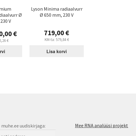
emium
Lyson Minima radiaalvurr
iaalvurr Ø
Ø 650 mm, 230 V
230 V
719,00
€
0,00
€
KM-ta:
579,84
€
2,26
€
rvi
Lisa korvi
Mee RNA analüüsi projekt
u muhe.ee uudiskirjaga: