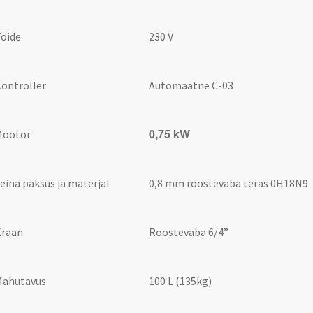
oide
230 V
ontroller
Automaatne C-03
0,75 kW
Mootor
eina paksus ja materjal
0,8 mm roostevaba teras 0H18N9
Kraan
Roostevaba 6/4”
Mahutavus
100 L (135kg)