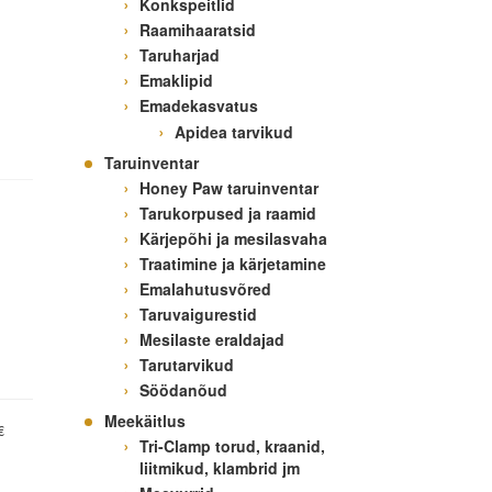
Konkspeitlid
Raamihaaratsid
Taruharjad
Emaklipid
Emadekasvatus
Apidea tarvikud
Taruinventar
Honey Paw taruinventar
Tarukorpused ja raamid
Kärjepõhi ja mesilasvaha
Traatimine ja kärjetamine
Emalahutusvõred
Taruvaigurestid
Mesilaste eraldajad
Tarutarvikud
Söödanõud
Meekäitlus
€
Tri-Clamp torud, kraanid,
liitmikud, klambrid jm