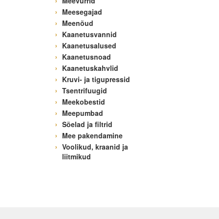
Meevurrid
Meesegajad
Meenõud
Kaanetusvannid
Kaanetusalused
Kaanetusnoad
Kaanetuskahvlid
Kruvi- ja tigupressid
Tsentrifuugid
Meekobestid
Meepumbad
Sõelad ja filtrid
Mee pakendamine
Voolikud, kraanid ja
liitmikud