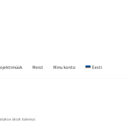
ojektimüük
Meist
Minu konto
Eesti
atakse üksik tulemus