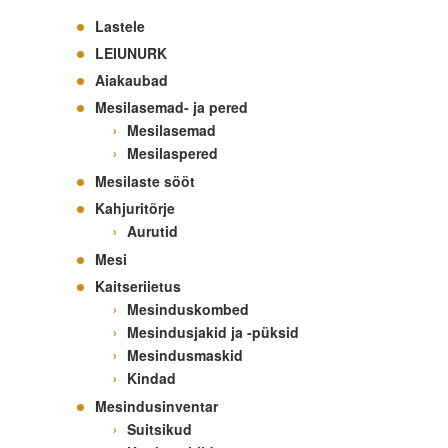
Lastele
LEIUNURK
Aiakaubad
Mesilasemad- ja pered
Mesilasemad
Mesilaspered
Mesilaste sööt
Kahjuritõrje
Aurutid
Mesi
Kaitseriietus
Mesinduskombed
Mesindusjakid ja -püksid
Mesindusmaskid
Kindad
Mesindusinventar
Suitsikud