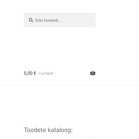
Otsi
Otsi:
0,00
€
0 artiklit
Toodete kataloog: