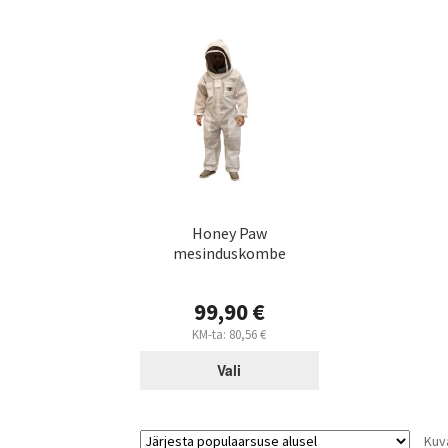
Sellel
tootel
on
mitu
varianti.
Valikuid
saab
teha
tootelehel.
Honey Paw
mesinduskombe
99,90
€
KM-ta:
80,56
€
Vali
Kuv