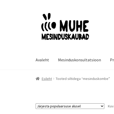
Liigu
Liigu
navigeerimisele
sisu
juurde
Avaleht
Mesinduskonsultatsioon
Pr
Esileht
Tooted siltidega “mesinduskombe”
Kuv