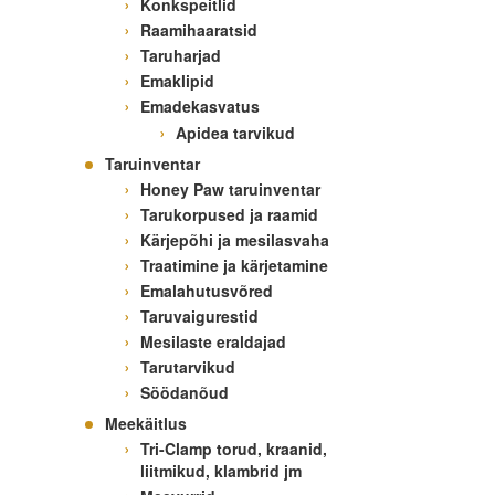
Konkspeitlid
Raamihaaratsid
Taruharjad
Emaklipid
Emadekasvatus
Apidea tarvikud
Taruinventar
Honey Paw taruinventar
Tarukorpused ja raamid
Kärjepõhi ja mesilasvaha
Traatimine ja kärjetamine
Emalahutusvõred
Taruvaigurestid
Mesilaste eraldajad
Tarutarvikud
Söödanõud
Meekäitlus
Tri-Clamp torud, kraanid,
liitmikud, klambrid jm