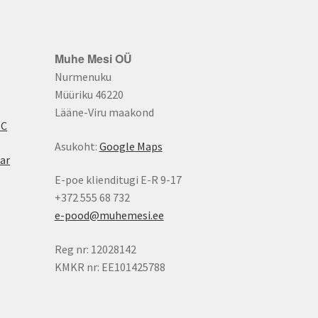
Muhe Mesi OÜ
Nurmenuku
Müüriku 46220
Lääne-Viru maakond
BC
Asukoht:
Google Maps
ar
E-poe klienditugi E-R 9-17
+372 555 68 732
e-pood@muhemesi.ee
Reg nr: 12028142
KMKR nr: EE101425788