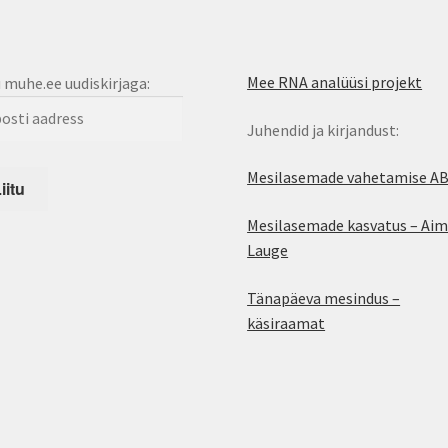
Mee RNA analüüsi projekt
u muhe.ee uudiskirjaga:
Juhendid ja kirjandust:
Mesilasemade vahetamise A
Mesilasemade kasvatus – Aim
Lauge
Tänapäeva mesindus –
käsiraamat