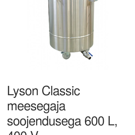
Kahjuritõrje
Mesi
Projektimüük
Mesinduskonsultatsioon
Meist
Lyson Classic
Minu konto
meesegaja
Ostukorv
soojendusega 600 L,
Maksa hiljem
400 V