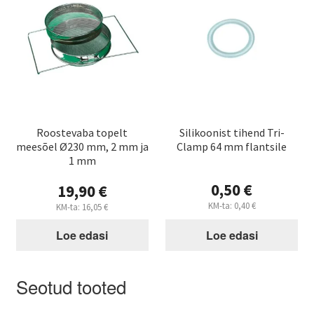
Roostevaba topelt
Silikoonist tihend Tri-
meesõel Ø230 mm, 2 mm ja
Clamp 64 mm flantsile
1 mm
0,50
€
19,90
€
KM-ta:
0,40
€
KM-ta:
16,05
€
Loe edasi
Loe edasi
Seotud tooted