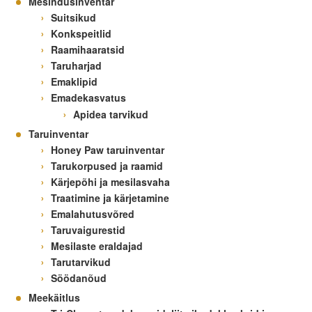
Mesindusinventar
Suitsikud
Konkspeitlid
Raamihaaratsid
Taruharjad
Emaklipid
Emadekasvatus
Apidea tarvikud
Taruinventar
Honey Paw taruinventar
Tarukorpused ja raamid
Kärjepõhi ja mesilasvaha
Traatimine ja kärjetamine
Emalahutusvõred
Taruvaigurestid
Mesilaste eraldajad
Tarutarvikud
Söödanõud
Meekäitlus