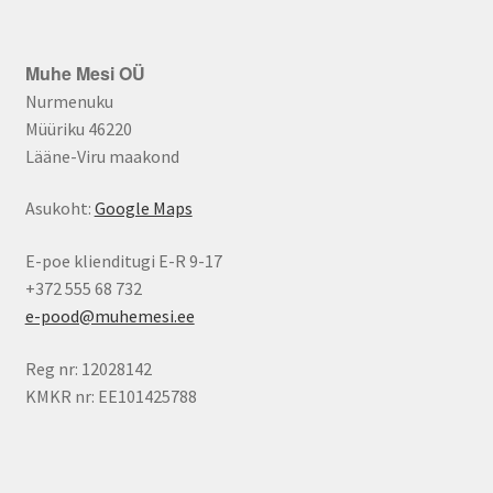
Muhe Mesi OÜ
Nurmenuku
Müüriku 46220
Lääne-Viru maakond
Asukoht:
Google Maps
E-poe klienditugi E-R 9-17
+372 555 68 732
e-pood@muhemesi.ee
Reg nr: 12028142
KMKR nr: EE101425788