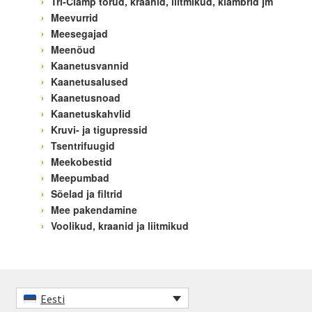
Tri-Clamp torud, kraanid, liitmikud, klambrid jm
Meevurrid
Meesegajad
Meenõud
Kaanetusvannid
Kaanetusalused
Kaanetusnoad
Kaanetuskahvlid
Kruvi- ja tigupressid
Tsentrifuugid
Meekobestid
Meepumbad
Sõelad ja filtrid
Mee pakendamine
Voolikud, kraanid ja liitmikud
Eesti