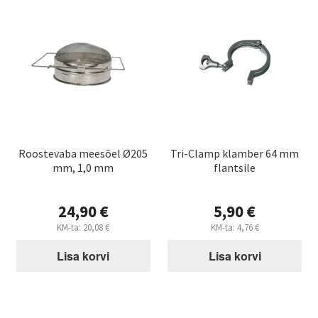
Roostevaba meesõel Ø205
Tri-Clamp klamber 64 mm
mm, 1,0 mm
flantsile
24,90
€
5,90
€
KM-ta:
20,08
€
KM-ta:
4,76
€
Lisa korvi
Lisa korvi