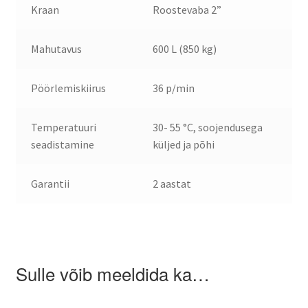
Kraan
Roostevaba 2”
Mahutavus
600 L (850 kg)
Pöörlemiskiirus
36 p/min
Temp
eratuuri
30- 55 °C, soojendusega
seadistamine
küljed ja põhi
Garantii
2 aastat
Sulle võib meeldida ka…