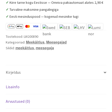
600
✓
Kiire tarne kogu Eestisse — Omniva pakiautomaat alates 2,90 €
L,
✓
Turvaline maksmine pangalingiga
Varroa mite control – when and how
400
✓
Eesti mesinduspood — kogenud mesinike tugi
V
kogus
Tootekood:
LW200890
Meekäitlus
Meesegajad
Kategooriad:
,
meekäitlus
meesegaja
Sildid:
,
Kirjeldus
Lisainfo
Arvustused (0)