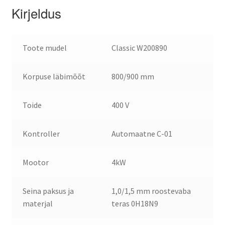
Kirjeldus
Toote mudel
Classic
W200890
Korpuse läbimõõt
800/900 mm
Toide
400 V
Kontroller
Automaatne C-01
Mootor
4kW
Seina paksus ja
1,0/1,5 mm roostevaba
materjal
teras 0H18N9