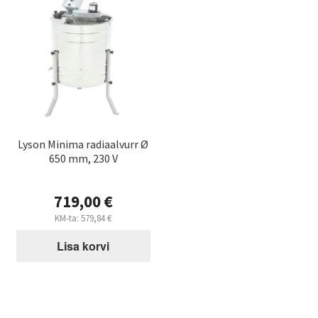
Lyson Minima radiaalvurr Ø
650 mm, 230 V
719,00
€
KM-ta:
579,84
€
Lisa korvi