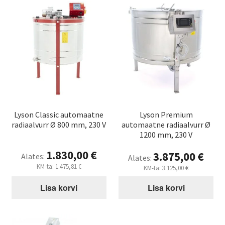
Lyson Classic automaatne
Lyson Premium
radiaalvurr Ø 800 mm, 230 V
automaatne radiaalvurr Ø
1200 mm, 230 V
1.830,00
€
3.875,00
€
Alates:
Alates:
KM-ta:
1.475,81
€
KM-ta:
3.125,00
€
Lisa korvi
Lisa korvi