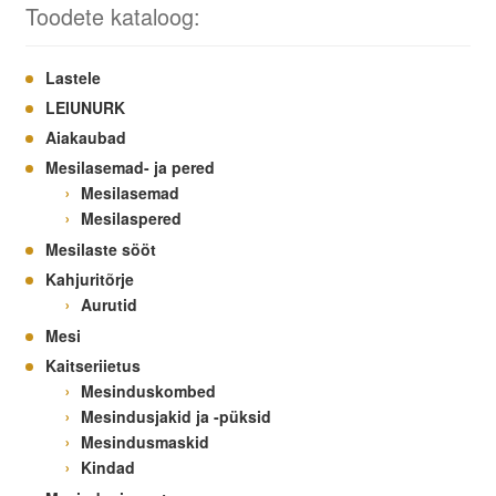
Toodete kataloog:
Lastele
LEIUNURK
Aiakaubad
Mesilasemad- ja pered
Mesilasemad
Mesilaspered
Mesilaste sööt
Kahjuritõrje
Aurutid
Mesi
Kaitseriietus
Mesinduskombed
Mesindusjakid ja -püksid
Mesindusmaskid
Kindad